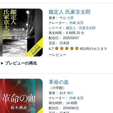
鑑定人 氏家京太郎
著者：
中山 七里
ナレーター：
外崎 友亮
シリーズ：
鑑定人・氏家京太郎
再生時間： 8 時間 25 分
配信日： 2025/02/07
言語： 日本語
4.7
851件のカスタマ
ーレビュー
プレビューの再生
革命の血
（小学館）
著者：
柏木 伸介
ナレーター：
外崎 友亮
再生時間： 14 時間
配信日： 2024/06/21