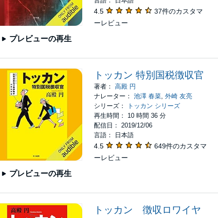
言語： 日本語
4.5
37件のカスタマ
ーレビュー
プレビューの再生
トッカン 特別国税徴収官
著者：
高殿 円
ナレーター：
池澤 春菜
,
外崎 友亮
シリーズ：
トッカン シリーズ
再生時間： 10 時間 36 分
配信日： 2019/12/06
言語： 日本語
4.5
649件のカスタマ
ーレビュー
プレビューの再生
トッカン 徴収ロワイヤ