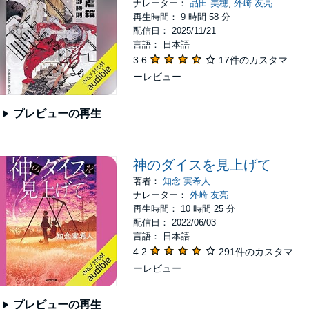
ナレーター：
品田 美穂
,
外崎 友亮
再生時間： 9 時間 58 分
配信日： 2025/11/21
言語： 日本語
3.6
17件のカスタマ
ーレビュー
プレビューの再生
神のダイスを見上げて
著者：
知念 実希人
ナレーター：
外崎 友亮
再生時間： 10 時間 25 分
配信日： 2022/06/03
言語： 日本語
4.2
291件のカスタマ
ーレビュー
プレビューの再生