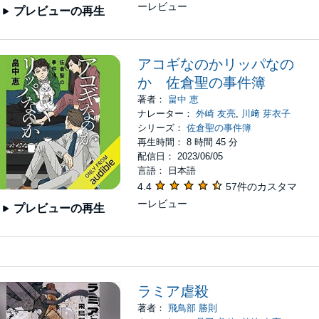
ーレビュー
プレビューの再生
アコギなのかリッパなの
か 佐倉聖の事件簿
著者：
畠中 恵
ナレーター：
外崎 友亮
,
川﨑 芽衣子
シリーズ：
佐倉聖の事件簿
再生時間： 8 時間 45 分
配信日： 2023/06/05
言語： 日本語
4.4
57件のカスタマ
ーレビュー
プレビューの再生
ラミア虐殺
著者：
飛鳥部 勝則