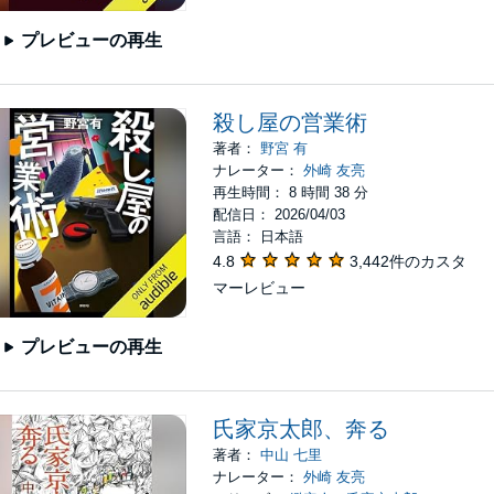
プレビューの再生
殺し屋の営業術
著者：
野宮 有
ナレーター：
外崎 友亮
再生時間： 8 時間 38 分
配信日： 2026/04/03
言語： 日本語
4.8
3,442件のカスタ
マーレビュー
プレビューの再生
氏家京太郎、奔る
著者：
中山 七里
ナレーター：
外崎 友亮