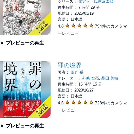
シリーズ：
鑑定人・氏家京太郎
再生時間： 7 時間 29 分
配信日： 2025/03/19
言語： 日本語
4.8
794件のカスタマ
ーレビュー
プレビューの再生
罪の境界
著者：
薬丸 岳
ナレーター：
外崎 友亮
,
品田 美穂
再生時間： 15 時間 15 分
配信日： 2023/10/27
言語： 日本語
4.6
728件のカスタマ
ーレビュー
プレビューの再生