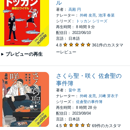
ル
著者：
高殿 円
ナレーター：
外崎 友亮
,
池澤 春菜
シリーズ：
トッカン シリーズ
再生時間： 8 時間 9 分
配信日： 2022/06/10
言語： 日本語
4.8
361件のカスタマ
ーレビュー
プレビューの再生
さくら聖・咲く 佐倉聖の
事件簿
著者：
畠中 恵
ナレーター：
外崎 友亮
,
川﨑 芽衣子
シリーズ：
佐倉聖の事件簿
再生時間： 8 時間 28 分
配信日： 2023/08/04
言語： 日本語
4.5
69件のカスタマ