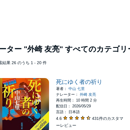
レーター
"外崎 友亮"
すべてのカテゴリ
結果 26 のうち 1 - 20 件
死にゆく者の祈り
著者：
中山 七里
ナレーター：
外崎 友亮
再生時間： 10 時間 2 分
配信日： 2026/05/29
言語： 日本語
4.6
431件のカスタマ
ーレビュー