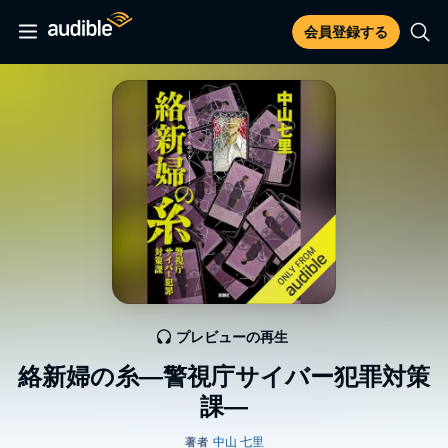
会員登録する
プレビューの再生
絡新婦の糸―警視庁サイバー犯罪対策
課―