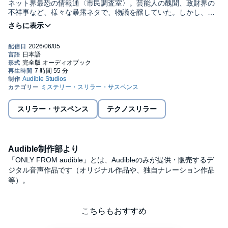
ネット界最恐の情報通〈市民調査室〉。芸能人の醜聞、政財界の
不祥事など、様々な暴露ネタで、物議を醸していた。しかし、ネ
ットの炎上が現実に飛び火して、人命に関わる事態に発展する。
サイバー犯罪対策課の延藤は、執念深く捜査を進め、特定寸前ま
で追い詰めるのだが――明日は我が身、体中が粟立つSNSサスペ
ンス！©中山七里／新潮社 (P)2026 Audible, Inc.
スリラー・サスペンス
テクノスリラー
Audible制作部より
「ONLY FROM audible」とは、Audibleのみが提供・販売するデ
ジタル音声作品です（オリジナル作品や、独自ナレーション作品
等）。
こちらもおすすめ