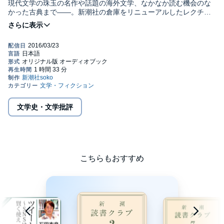
現代文学の珠玉の名作や話題の海外文学、なかなか読む機会のな
かった古典まで―—。新潮社の倉庫をリニューアルしたレクチャ
ースペース〈soko〉では、毎回バラエティ豊かな新潮社の棚の中
から課題図書を選び、その本の愛読者であるゲストをお呼びして
公開読書会を開催しています。あなたもaudibleで参加してみませ
んか？
第五回の課題図書は、谷崎潤一郎の『痴人の愛』（新潮文庫）で
す。谷崎文学の中で、最も有名な悪女「ナオミ」。エリート・サ
ラリーマンだった譲治は、妻として引き取った十四歳も年下のナ
オミを教育しようと試みるも、次第に自分自身が翻弄されていき
ます。マゾヒスティックな快楽に溺れていく男と、妖艶さを増し
文学史・文学批評
ながら調教に目覚めていく女。破滅さえも厭わないほど美しいも
のに執着し続けた、谷崎の真骨頂です。
今回の “一緒に読む人”は、自らも愛と性を作品にしてきた作家の
石田衣良さん。第二回の『眠れる美女』の読書会では、石田さん
のユーモア溢れる鋭いトークに、会場は大盛り上がりでした。今
こちらもおすすめ
回は草食系男子やＭ男を先取りしたとも言える『痴人の愛』か
ら、普遍的な男女の“愛欲地獄”をイラ流に堪能していきたいと思い
ます。
かつてこの本に魅せられた方、この読書会をきっかけに初めてペ
ージをめくる方、どんな方でもお気軽にご参加ください。新潮読