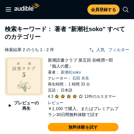
会員登録する
検索キーワード： 著者
"新潮社soko"
すべて
のカテゴリー
検索結果 2 のうち 1 - 2 件
人気
フィルター
新潮読書クラブ 第五回 谷崎潤一郎
『痴人の愛』
著者：
新潮社soko
ナレーター：
石田 衣良
再生時間： 1 時間 33 分
言語： 日本語
4.3
12件のカスタマー
プレビューの
レビュー
再生
￥1,100
で購入、またはプレミアムプ
ラン30日間無料体験で試す
無料体験を試す