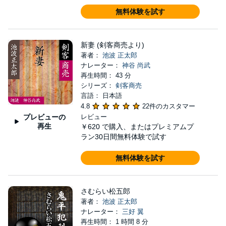
無料体験を試す
新妻 (剣客商売より)
著者：
池波 正太郎
ナレーター：
神谷 尚武
再生時間： 43 分
シリーズ：
剣客商売
言語： 日本語
4.8
22件のカスタマー
プレビューの
レビュー
再生
￥620
で購入、またはプレミアムプ
ラン30日間無料体験で試す
無料体験を試す
さむらい松五郎
著者：
池波 正太郎
ナレーター：
三好 翼
再生時間： 1 時間 8 分