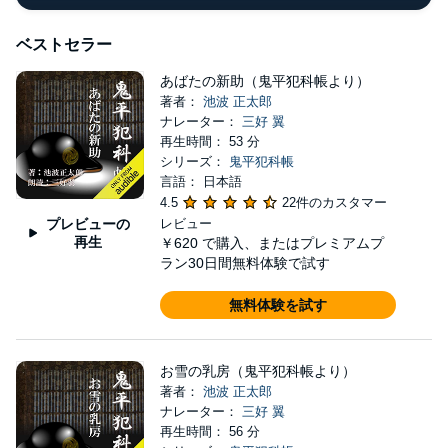
ベストセラー
あばたの新助（鬼平犯科帳より）
著者：
池波 正太郎
ナレーター：
三好 翼
再生時間： 53 分
シリーズ：
鬼平犯科帳
言語： 日本語
4.5
22件のカスタマー
プレビューの
レビュー
再生
￥620
で購入、またはプレミアムプ
ラン30日間無料体験で試す
無料体験を試す
お雪の乳房（鬼平犯科帳より）
著者：
池波 正太郎
ナレーター：
三好 翼
再生時間： 56 分