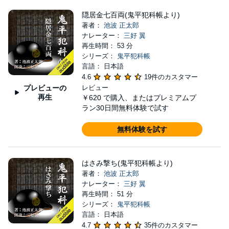
隠居金七百両(鬼平犯科帳より)
著者：
池波 正太郎
ナレーター：
三好 翼
再生時間： 53 分
シリーズ：
鬼平犯科帳
言語： 日本語
4.6
19件のカスタマー
プレビューの
レビュー
再生
￥620
で購入、またはプレミアムプ
ラン30日間無料体験で試す
無料体験を試す
はさみ撃ち(鬼平犯科帳より)
著者：
池波 正太郎
ナレーター：
三好 翼
再生時間： 51 分
シリーズ：
鬼平犯科帳
言語： 日本語
4.7
35件のカスタマー