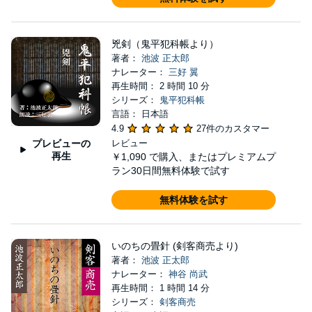
兇剣（鬼平犯科帳より）
著者：
池波 正太郎
ナレーター：
三好 翼
再生時間： 2 時間 10 分
シリーズ：
鬼平犯科帳
言語： 日本語
4.9
27件のカスタマー
プレビューの
レビュー
再生
￥1,090
で購入、またはプレミアムプ
ラン30日間無料体験で試す
無料体験を試す
いのちの畳針 (剣客商売より)
著者：
池波 正太郎
ナレーター：
神谷 尚武
再生時間： 1 時間 14 分
シリーズ：
剣客商売