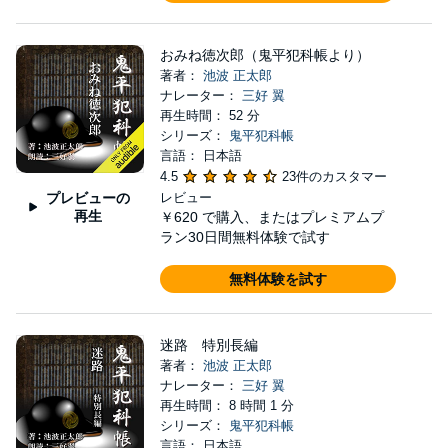
おみね徳次郎（鬼平犯科帳より）
著者：
池波 正太郎
ナレーター：
三好 翼
再生時間： 52 分
シリーズ：
鬼平犯科帳
言語： 日本語
4.5
23件のカスタマー
プレビューの
レビュー
再生
￥620
で購入、またはプレミアムプ
ラン30日間無料体験で試す
無料体験を試す
迷路 特別長編
著者：
池波 正太郎
ナレーター：
三好 翼
再生時間： 8 時間 1 分
シリーズ：
鬼平犯科帳
言語： 日本語