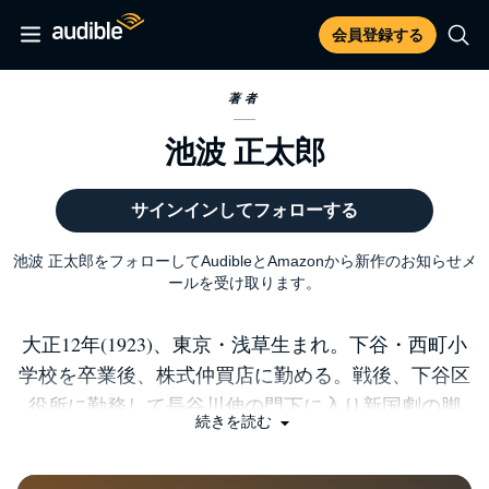
会員登録する
著者
池波 正太郎
サインインしてフォローする
池波 正太郎をフォローしてAudibleとAmazonから新作のお知らせメ
ールを受け取ります。
大正12年(1923)、東京・浅草生まれ。下谷・西町小
学校を卒業後、株式仲買店に勤める。戦後、下谷区
役所に勤務して長谷川伸の門下に入り新国劇の脚
続きを読む
本を書いて演出の腕も磨く。昭和35年(1960)、「錯
乱」で直木賞を受賞。52年(1977)、吉川英治文学賞