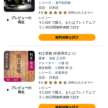
シリーズ：
鬼平犯科帳
言語： 日本語
4.9
20件のカスタマー
プレビューの
レビュー
再生
￥1,020
で購入、またはプレミアムプ
ラン30日間無料体験で試す
無料体験を試す
剣士変貌 (剣客商売より)
著者：
池波 正太郎
ナレーター：
小森 彰
再生時間： 1 時間 30 分
シリーズ：
剣客商売
言語： 日本語
4.5
24件のカスタマー
プレビューの
レビュー
再生
￥1,020
で購入、またはプレミアムプ
ラン30日間無料体験で試す
無料体験を試す