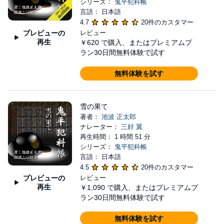
シリーズ：
鬼平犯科帳
言語： 日本語
4.7
20件のカスタマー
プレビューの
レビュー
再生
￥620
で購入、またはプレミアムプ
ラン30日間無料体験で試す
無料体験を試す
雪の果て
著者：
池波 正太郎
ナレーター：
三好 翼
再生時間： 1 時間 51 分
シリーズ：
鬼平犯科帳
言語： 日本語
4.5
20件のカスタマー
プレビューの
レビュー
再生
￥1,090
で購入、またはプレミアムプ
ラン30日間無料体験で試す
無料体験を試す