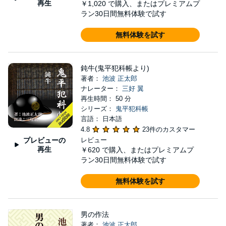
再生
￥1,020
で購入、またはプレミアムプ
ラン30日間無料体験で試す
無料体験を試す
鈍牛(鬼平犯科帳より)
著者：
池波 正太郎
ナレーター：
三好 翼
再生時間： 50 分
シリーズ：
鬼平犯科帳
言語： 日本語
4.8
23件のカスタマー
プレビューの
レビュー
再生
￥620
で購入、またはプレミアムプ
ラン30日間無料体験で試す
無料体験を試す
男の作法
著者：
池波 正太郎