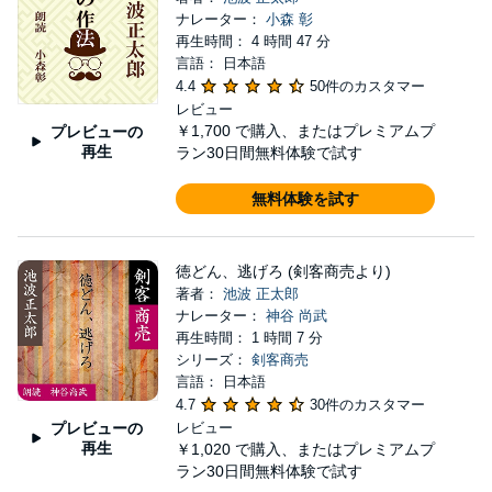
ナレーター：
小森 彰
再生時間： 4 時間 47 分
言語： 日本語
4.4
50件のカスタマー
レビュー
￥1,700
で購入、またはプレミアムプ
プレビューの
再生
ラン30日間無料体験で試す
無料体験を試す
徳どん、逃げろ (剣客商売より)
著者：
池波 正太郎
ナレーター：
神谷 尚武
再生時間： 1 時間 7 分
シリーズ：
剣客商売
言語： 日本語
4.7
30件のカスタマー
プレビューの
レビュー
再生
￥1,020
で購入、またはプレミアムプ
ラン30日間無料体験で試す