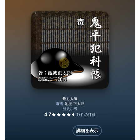
受賞。「鬼平犯科帳」「剣客商売」「仕 掛人・藤
枝梅安」の三大シリーズが人気絶頂のさなか、急性
白血病で逝去する(「BOOK著者紹介情報」より：本
データは『 池波正太郎が書いたもうひとつの「鬼
平」「剣客」「梅安」 (ISBN-13: 978-4270005859
)』が刊行された当時に掲載されていたものです)
最も人気
毒
詳細を表示