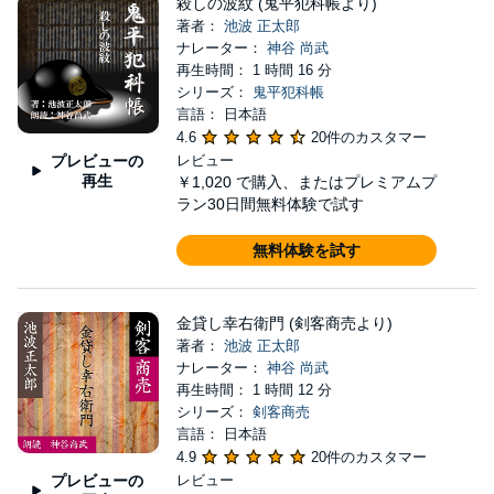
殺しの波紋 (鬼平犯科帳より)
著者：
池波 正太郎
ナレーター：
神谷 尚武
再生時間： 1 時間 16 分
シリーズ：
鬼平犯科帳
言語： 日本語
4.6
20件のカスタマー
プレビューの
レビュー
再生
￥1,020
で購入、またはプレミアムプ
ラン30日間無料体験で試す
無料体験を試す
金貸し幸右衛門 (剣客商売より)
著者：
池波 正太郎
ナレーター：
神谷 尚武
再生時間： 1 時間 12 分
シリーズ：
剣客商売
言語： 日本語
4.9
20件のカスタマー
プレビューの
レビュー