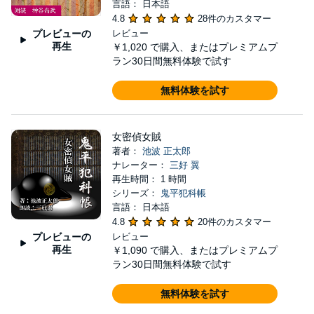
言語： 日本語
4.8
28件のカスタマー
プレビューの
レビュー
再生
￥1,020
で購入、またはプレミアムプ
ラン30日間無料体験で試す
無料体験を試す
女密偵女賊
著者：
池波 正太郎
ナレーター：
三好 翼
再生時間： 1 時間
シリーズ：
鬼平犯科帳
言語： 日本語
4.8
20件のカスタマー
プレビューの
レビュー
再生
￥1,090
で購入、またはプレミアムプ
ラン30日間無料体験で試す
無料体験を試す