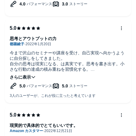
何となく毎日が過ぎている人にとっては、
この本を読むことで手がかりを掴むことができます(30代女性・助
産師)
思考とアウトプットの力
想いは叶うとか思考の現実化などの本をたくさん読んでも難しく
感じたり、
今まで沢山のセミナーや講座を受け、自己実現へ向かうよう
に自分探しをしてきました。
アウトプット出来てない人、またはこの類の本を初めて読む方に
自分の思考は現実になる、は真実です。思考を書き出す。小
オススメです。
さな行動の達成の積み重ねを習慣化する。
とても有難い情報でした。毎日1%、15分をいつやるか決め
短時間でスラスラ読めて、色々なノウハウがコンパクトに纏めら
る。自分との約束を果たして自己肯定感を上げる。とても大
れてますので
切ですね。
最初の一歩の方にもオススメです(50代男性・経営コンサルタン
ト)
思考を文字化すれば、自分自身の奥底に眠っている
現実的で具体的でとてもいいです。