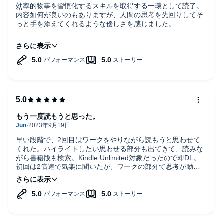
「本当の自分」の声がどんどん心に響き、
効率的物事を習慣化するスキルを取得する一環として読了。
内容如何が良いのもありますが、人間の思考を先回りしてそ
っと手を添えてくれるような優しさを感じました。
自分が本当はどうしたいのか、
自身の成長の背中を押してくれる良本です。
どんな使命を持って生きているのかに気づいていきます。
もう一回聞いてワークに挑戦します。
それに突き動かされて行動する自分。
本当の自分と出会うために
この本を手に取ることをお薦めします(60代女性・教師)
もう一度読もうと思った。
早い段階で、2回目はワークをやりながら読もうと思わせて
変わろうと努力する人には、その具体的な方法を示し
くれた。ハイライトしたい思わせる部分も出てきて、読みな
がら書籍版も検索。Kindle Unlimited対象だったので即DL。
初回は2倍速で気楽に聞いたが、ワークの部分で思考が動い
脱落しやすいトラップも明示する事で
て「アレのことだな」と思い当たることも多々あり、楽しか
った。初回だけでも十分やる気を引き出してくれる作品で
大丈夫、一緒に取組んでいきましょうと、
す。
励まされながら進んでいく感覚になれると感じました(40代男性・