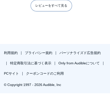
カフェ店主)
レビューをすべて見る
たくさんの本に出会ったり、どんな学びをしてきても
結果が出なかったという方にはオススメです。
必ず解決してくれ、ワークをすることで 本来のやるべきことが分
かり、
利用規約
プライバシー規約
パーソナライズド広告規約
自分のものにできます(30代女性・自営業)
特定商取引法に基づく表示
Only from Audibleについて
「思考は現実化する」
PCサイト
クーポンコードのご利用
この言葉は、よく目にしたり耳にしたりされているでしょう。
© Copyright 1997 - 2026 Audible, Inc
思考が現実化するということは、量子力学という科学で説明がで
きるのですが、
プレミアムプランを無料で試す
では、どうやって思考すれば、現実化できるのでしょうか?