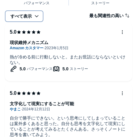
最も関連性の高い
すべて表示
「読む」ことで、自分の人生を変える
「文字化」の習慣をつけられる素晴らしい本です。
現状維持メカニズム
まずは一読してみてください。そして、本の中で紹介されている
ワークに
熱が冷める前に行動しないと。またお世話にならないといけ
ない。
一つずつ取り組んでみてください。自分の中で眠っていた想いや
願い、
そして自分の行動を阻害していたブロックの存在に気がつきます
(30代男性・教師)
文字化して現実にすることが可能
自分は、どこに向かって生きていくのか、
自分で勝手にできない。という思考にしてしまっていること
は案外多くあると思った。自分も思考を文字化して現実にし
自分は何をして生きていきたいのか、
ていることが考えてみるとたくさんある。さっそくノートに
思考を書いてみよう。