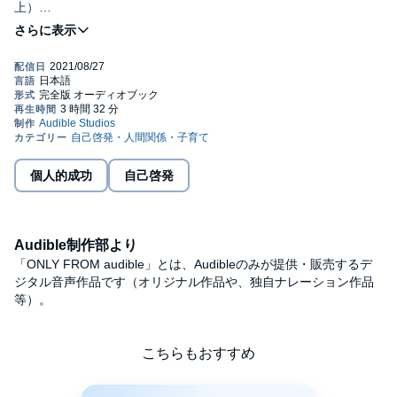
上）
【足りないのはこれだったのか…】
「思考は現実化する」
それを信じて、たくさんのお金と時間を
投資したのに、一向に現実化されない人が
個人的成功
自己啓発
多いと思います。
筆者もそのひとりでした。
Audible制作部より
「ONLY FROM audible」とは、Audibleのみが提供・販売するデ
ジタル音声作品です（オリジナル作品や、独自ナレーション作品
なぜ現実化されないのか…。
等）。
こちらもおすすめ
筆者はまわりにいた成功者を分析して、