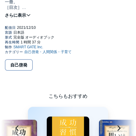
一冊。
［目次］
第一章 本当は、誰でもお金持ちになれる
第二章 仕事でお金を呼ぶ簡単なルール
第三章 好かれる人はお金にもモテる
第四章 お金に好かれる自分をつくる
お金持ちになりたいと思っている人は、世界中にたくさんいま
す。でも、そのなかから実際にお金持ちになる人は、どのくらい
いるでしょうか？ おそらく、「ほんの一握りの人たちだけ」と
いっても言い過ぎではないでしょう。多くの人たちが、なかなか
お金持ちになれないことには理由があります。それは、「お金を
引き寄せるための考え方」を知らないということです。別の言葉
自己啓発
で表現すると、「リッチ思考」を身につけていないだけとも言え
ます。本書では、世界的に有名な「マーフィーの法則」を取り入
れながら、誰でも「リッチ思考」を身につけるためのエッセンス
をご紹介。特別難しいことはお伝えしていません。あなたがやる
ことは、たった１つ。本書を手に取り、頭の中を「リッチ思考」
に変えていくだけです。さっそく、経済自由人への一歩を踏み出
こちらもおすすめ
しましょう。©スマートゲート