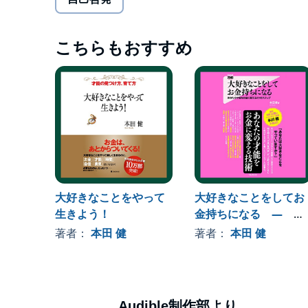
つねにつきまとう大きなテーマが
「お金」ではないでしょうか？
こちらもおすすめ
そもそも「お金」とは何なのか？
「お金」とどうやって付き合っていけばいいのか
そして、
大好きなことや才能を
どのようにお金に換えていけばいいのか？
「お金の専門家」である
本田健さんが「大好きなこと」と「お金」につい
徹底的に説き明かしてくれたのが本書です。
大好きなことをやって
大好きなことをしてお
生きよう！
金持ちになる ― あ
「人に喜んでもらって、お金をもらう」という生
なたの才能をお金に変
著者：
本田 健
著者：
本田 健
多くの人が「自分の大好きなことをやって生きな
える6つのステップ
大きな理由の１つに、
「好きなことをやっていては、生活ができない！
と思い込んでいるというものがあります。
Audible制作部より