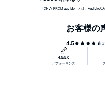
この本では、「大好きなこと」と「お金」に
「ONLY FROM audible」とは、A
フォーカスを当てています。
著者の本田さんは、
本書の「はじめに」でこう語っています。
「今の社会で上手に生きるためには、
お金ときれいに付き合う技術も必要です」
それは、いったいどういうことでしょうか？
人からお金を奪うのではなく、
ずるいことをやるわけでもありません。
【人に喜んでもらって、お金をもらう】
本書では、この生き方を提案しています。