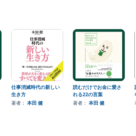
？
て、
仕事消滅時代の新しい
読むだけでお金に愛さ
生き方
れる22の言葉
き方
著者：
本田 健
著者：
本田 健
い」
」