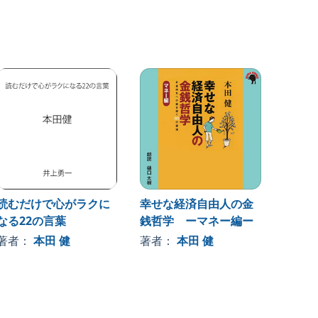
読むだけで心がラクに
幸せな経済自由人の金
一瞬で
なる22の言葉
銭哲学 ーマネー編ー
金の秘密
mone
著者：
本田 健
著者：
本田 健
著者