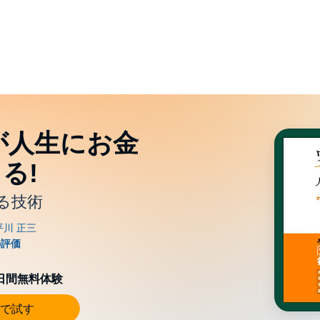
が人生にお金
る!
る技術
0日間無料体験
で試す