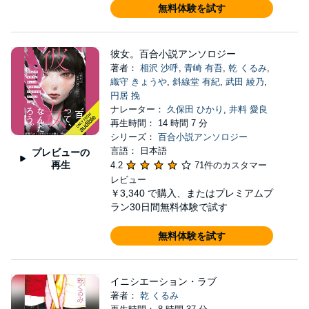
無料体験を試す
彼女。百合小説アンソロジー
著者：
相沢 沙呼
,
青崎 有吾
,
乾 くるみ
,
織守 きょうや
,
斜線堂 有紀
,
武田 綾乃
,
円居 挽
ナレーター：
久保田 ひかり
,
井料 愛良
再生時間： 14 時間 7 分
シリーズ：
百合小説アンソロジー
言語： 日本語
プレビューの
再生
4.2
71件のカスタマー
レビュー
￥3,340
で購入、またはプレミアムプ
ラン30日間無料体験で試す
無料体験を試す
イニシエーション・ラブ
著者：
乾 くるみ