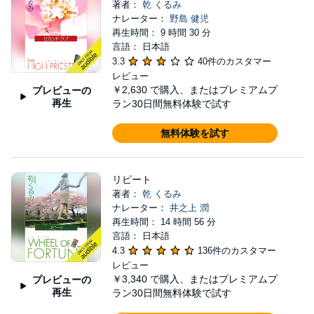
著者：
乾 くるみ
ナレーター：
野島 健児
再生時間： 9 時間 30 分
言語： 日本語
3.3
40件のカスタマー
レビュー
￥2,630
で購入、またはプレミアムプ
プレビューの
再生
ラン30日間無料体験で試す
無料体験を試す
リピート
著者：
乾 くるみ
ナレーター：
井之上 潤
再生時間： 14 時間 56 分
言語： 日本語
4.3
136件のカスタマー
レビュー
￥3,340
で購入、またはプレミアムプ
プレビューの
再生
ラン30日間無料体験で試す