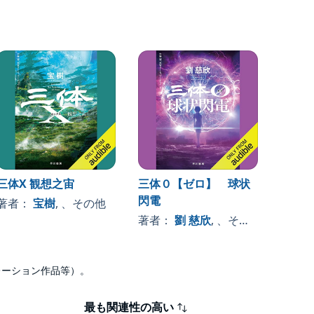
三体X 観想之宙
三体０【ゼロ】 球状
閃電
著者：
宝樹
, 、その他
著者：
劉 慈欣
, 、その他
ナレーション作品等）。
最も関連性の高い