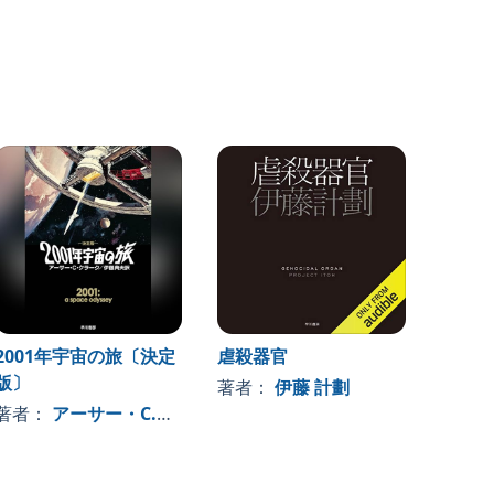
2001年宇宙の旅〔決定
虐殺器官
アンド
版〕
の夢を
, 、その他
著者：
伊藤 計劃
著者：
アーサー・C.クラーク
, 、その他
著者