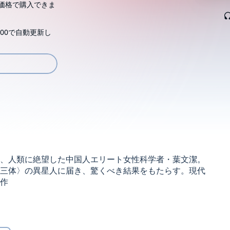
価格で購入できま
00で自動更新し
、人類に絶望した中国人エリート女性科学者・葉文潔。
三体〉の異星人に届き、驚くべき結果をもたらす。現代
作
す。ご購入後、PCサイトのライブラリー、またはアプリ上
 2006 by Liu CixinJapanese translation rights
月5日更新)