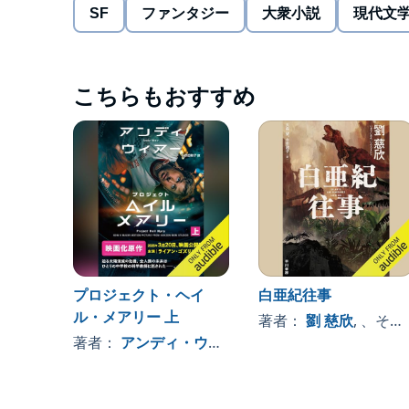
authorized by FT Culture (Beijing) Co., Ltd.Origin
SF
ファンタジー
大衆小説
現代文
Media Co., Ltd. in Chongqing, ChinaJapanese audiob
through Tuttle-Mori Agency, Inc., Tokyo
©- (P)2019 Audible, Inc./ Hayakawa Publishing Inc.
こちらもおすすめ
プロジェクト・ヘイ
白亜紀往事
ル・メアリー 上
著者：
劉 慈欣
, 、その他
著者：
アンディ・ウィアー
, 、その他