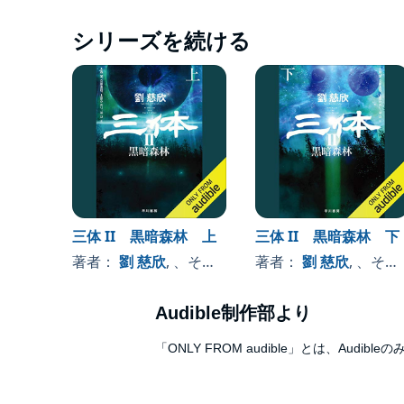
シリーズを続ける
三体 II 黒暗森林 上
三体 II 黒暗森林 下
著者：
劉 慈欣
, 、その他
著者：
劉 慈欣
, 、その他
Audible制作部より
「ONLY FROM audible」とは、A