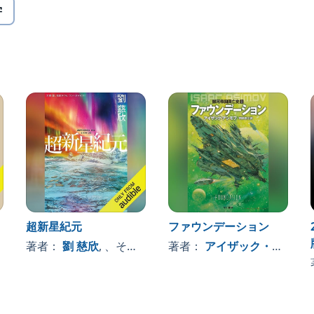
ally published in 2008 as 三体 by Chongqing Publishing &
学
ook rights arranged with FT Culture (Beijing) Co., Ltd.
超新星紀元
ファウンデーション
著者：
劉 慈欣
, 、その他
著者：
アイザック・アシモフ