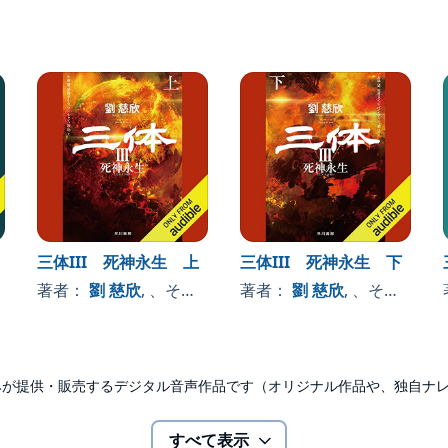
三体III 死神永生 上
三体III 死神永生 下
著者：
劉 慈欣
, 、その他
著者：
劉 慈欣
, 、その他
udibleのみが提供・販売するデジタル音声作品です（オリジナル作品や、独自
すべて表示