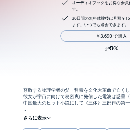
オーディオブックをお得な会員
す。
30日間の無料体験後は月額￥15
ます。いつでも退会できます。
￥3,690 で購入
尊敬する物理学者の父・哲泰を文化大革命で亡くし
彼女が宇宙に向けて秘密裏に発信した電波は惑星〈
中国最大のヒット小説にして《三体》三部作の第一
本タイトルには付属資料・PDFが用意されていま
の「目次」からご確認ください。
THE THREE-BODY PROBLEM by Cixin LiuCopyright ©
本タイトルは、差し替え修正済みです。(2022年11