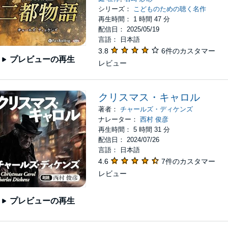
シリーズ：
こどものための聴く名作
再生時間： 1 時間 47 分
配信日： 2025/05/19
言語： 日本語
3.8
6件のカスタマー
プレビューの再生
レビュー
クリスマス・キャロル
著者：
チャールズ・ディケンズ
ナレーター：
西村 俊彦
再生時間： 5 時間 31 分
配信日： 2024/07/26
言語： 日本語
4.6
7件のカスタマー
レビュー
プレビューの再生