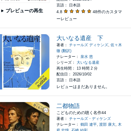
言語： 日本語
プレビューの再生
4.8
48件のカスタマ
ーレビュー
大いなる遺産 下
著者：
チャールズ ディケンズ
,
佐々木
徹 (翻訳)
ナレーター：
泉水 悠
シリーズ：
大いなる遺産
再生時間： 13 時間 2 分
配信日： 2026/10/02
言語： 日本語
レビューはまだありません。
二都物語
こどものための聴く名作44
著者：
チャールズ・ディケンズ
ナレーター：
鶴田 遼平
,
渡部 康大
,
木
庭 壮惇
,
石崎 紗彩