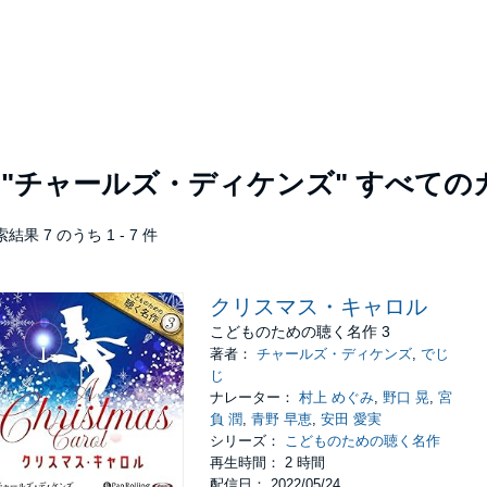
者
"チャールズ・ディケンズ"
すべての
結果 7 のうち 1 - 7 件
クリスマス・キャロル
こどものための聴く名作 3
著者：
チャールズ・ディケンズ
,
でじ
じ
ナレーター：
村上 めぐみ
,
野口 晃
,
宮
負 潤
,
青野 早恵
,
安田 愛実
シリーズ：
こどものための聴く名作
再生時間： 2 時間
配信日： 2022/05/24