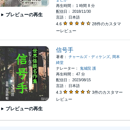
再生時間： 1 時間 8 分
配信日： 2018/11/30
プレビューの再生
言語： 日本語
4.6
28件のカスタマ
ーレビュー
信号手
著者：
チャールズ・ディケンズ
,
岡本
綺堂
ナレーター：
鬼城院 護
再生時間： 47 分
配信日： 2023/08/15
言語： 日本語
4.3
3件のカスタマー
レビュー
プレビューの再生