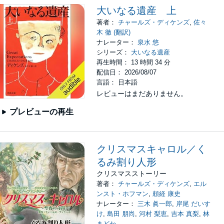
大いなる遺産 上
著者：
チャールズ・ディケンズ
,
佐々
木 徹 (翻訳)
ナレーター：
泉水 悠
シリーズ：
大いなる遺産
再生時間： 13 時間 34 分
配信日： 2026/08/07
言語： 日本語
レビューはまだありません。
プレビューの再生
クリスマスキャロル／く
るみ割り人形
クリスマスストーリー
著者：
チャールズ・ディケンズ
,
エル
ンスト・ホフマン
,
頼経 康史
ナレーター：
三木 眞一郎
,
岸尾 だいす
け
,
島田 朋尚
,
河村 梨恵
,
吉本 真梨
,
林
まどか