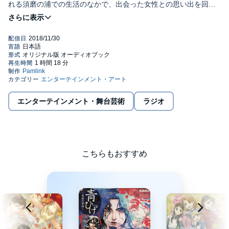
れる須磨の浦での生活のなかで、出会った女性との思い出を回想
する光源氏。都の女君たちとの和歌のやりとり。だんだんと途絶
©モモアンドグレースカンパニー (P)2018 Pamlink Corp.
えていく文のやりとり。光源氏は忘れ去られていく自らを思い知
る。数々の浮名を流した源氏の君の生涯の中で青年期の一番盛ん
な頃に出会った女性との絡みを表現しています。キャストは全て
男性。
エンターテインメント・舞台芸術
ラジオ
こちらもおすすめ