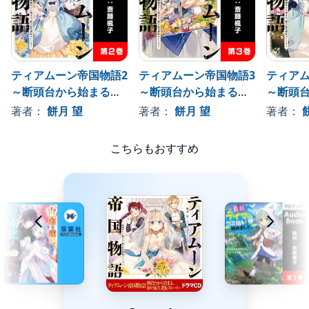
身勝手なはずの行動は大陸全土の未来を大きく変えていくのだっ
た……。©2019 Nozomu Mochitsuki (P)2020 To Books.
ティアムーン帝国物語2
ティアムーン帝国物語3
ティアム
～断頭台から始まる、
～断頭台から始まる、
～断頭
姫の転生逆転ストーリ
姫の転生逆転ストーリ
姫の転
著者：
餅月 望
著者：
餅月 望
著者：
ー～
ー～
ー～
こちらもおすすめ