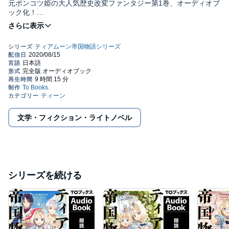
元ポンコツ姫の大人気歴史改変ファンタジー第1巻、オーディオブ
ック化！
＼ティアムーンシリーズ続々／
ジュニア文庫1巻2022年12月1日発売！
原作小説12巻2023年1月10日発売！
「こ、これぐらいわたくしにかかれば楽勝ですわ！」
保身上等！ 自己中最強！ 小心者の元(？)ポンコツ姫が前世の記憶
を使って運命に抗う、
一世一代の歴史改変ファンタジーが、遂にオーディオブック化！
文学・フィクション・ライトノベル
※「あとがき」では、特殊なマイクで収録しております。
ヘッドホンでお聴き頂くのをお勧めします。
【あらすじ】
崩壊したティアムーン帝国で、わがまま姫と蔑まれた皇女ミーア
シリーズを続ける
は処刑された――はずが、目覚めた彼女は12歳に逆戻り？？ 第二
の人生でギロチンを回避するため、帝政の建て直しを決意する。
手始めに忠義に厚い下っ端メイドと、左遷されたが優秀な文官を
味方につけ、失敗した過去をやり直す日々が始まった。けれど、
ミーアの本音は「我が身の安全第一」。仇敵を遠ざけ、人脈作り
に励むうちに、なぜか周囲の忖度で次々と奇跡が実現！ やがて、