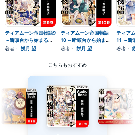
子”だと発覚したことで未来は更なる危機へと流転し始めるのだっ
た。「その命、わたくしが守り抜いてみせますわ！」我らがポン
コツ姫一行が、敢然と悪夢に立ち向かう！ 大人気歴史改変ファ
ンタジー第8巻！
書き下ろし小説＆巻末おまけ「ミーア日記 ～ティアムーングル
メ紀行～」収録！©2021 Nozomu Mochitsuki (P)2022 To Books.
ティアムーン帝国物語9
ティアムーン帝国物語
ティア
～断頭台から始まる、
10 ～断頭台から始ま
11 ～
姫の転生逆転ストーリ
る、姫の転生逆転スト
る、姫
著者：
餅月 望
著者：
餅月 望
著者：
ー～
ーリー～
ーリー
こちらもおすすめ