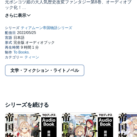
元ポンコツ姫の大人気歴史改変ファンタジー第8巻、オーディオブ
ック化！
＼ティアムーンシリーズ続々／
ジュニア文庫1巻2022年12月1日発売！
原作小説12巻2023年1月10日発売！
「こ、これぐらいわたくしにかかれば楽勝ですわ！」
保身上等！ 自己中最強！ 小心者の元(？)ポンコツ姫が前世の記憶
を使って運命に抗う、
一世一代の歴史改変ファンタジーが、遂にオーディオブック化！
文学・フィクション・ライトノベル
※「あとがき」では、特殊なマイクで収録しております。
ヘッドホンでお聴き頂くのをお勧めします。
【あらすじ】
「なにをやっておりますの！ シオンは！」
シリーズを続ける
皇女伝現れた衝撃的な未来の予告に、元わがまま姫のミーアは思
わずツッコミを入れた。『サンクランド王国第一王子が、盗賊団
と戦い命を落とす』運命の悪戯か、蛇の陰謀か。正義感の強い彼
のこと、きっと戦闘の前線へ赴く……。仕方ない。精鋭たちと一
緒に「シオン救出作戦」を始めよう！（.....王国へのグルメ旅行に
もなりますし）だが、親友エメラルダの縁談相手が、弟の“第二王