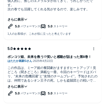
個人的に、推しのエメラルダが出てきて、うれしかったで
す。
次の巻でも活躍してくれる気がするので、楽しみです。
あと、最初の時間軸の話、もうないかと思ってましたが、今
回あって良かったです。
ビターな話ですが、今後も、ちょいちょい入れてくれるとい
いです。
ポンコツ姫、未来を救う!?笑いと感動が詰まった第8巻！
この作品は、ミーア姫の奮闘劇がますますヒートアップ！見
どころ（聞きどころ）満載な一冊。今回のキーワードはズバ
リ、“未来の危機回避”と“友情のチームプレイ”。予知されたの
は、仲間であるシオン王子の死。しかも盗賊団との戦いで命
を落とすという未来──もう、聞いただけで不穏すぎます！
でも、そこは我らがミーア姫。今回もポンコツでありながら
妙に冴え渡る直感で、命運を握る作戦を決行します。その名
も「シオン救出作戦」！ しかもなぜか美味しいグルメ旅まで