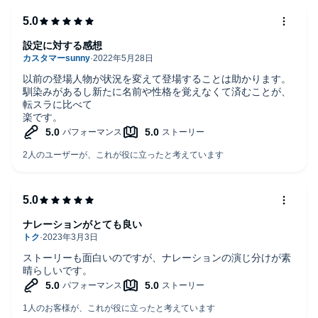
始まるという、ティアムーンならではの自由すぎる展開。旅
のあいまに垣間見える人間関係の機微や、グルメエピソード
のゆるさが絶妙なバランスで物語を彩ります。
設定に対する感想
さらに今回は、親友エメラルダの縁談が物語を大きく揺さぶ
る鍵に。彼女の婚約相手がなんとミーアの弟、第二王子であ
ると判明したことで、またしても運命の歯車がゴリゴリと音
以前の登場人物が状況を変えて登場することは助かります。
を立てて回り始めます。この急転直下の展開、まさに“逆転ス
馴染みがあるし新たに名前や性格を覚えなくて済むことが、
トーリー”の真骨頂！
転スラに比べて
楽です。
ナレーションを担当する斎藤楓子さんの演技も、物語にぴっ
たり。おてんばだけど愛すべきミーア姫の声にぴったりで、
聴いているこちらも思わずニヤニヤ。ドタバタの中に垣間見
える、仲間への愛情や、変わっていくミーアの成長が耳から
も伝わってきて、臨場感バツグンです。
んで最後には、お楽しみの書き下ろし小話「ミーア日記～テ
ィアムーングルメ紀行～」も収録！ 本編の緊張感を和らげ
ナレーションがとても良い
る、癒しのおまけタイムとして最高でした。
笑いあり、胸アツ展開あり、グルメあり（？）の『ティアム
ストーリーも面白いのですが、ナレーションの演じ分けが素
ーン帝国物語8』。この巻まで聞いてきて、すっかりミーア
晴らしいです。
姫の下僕になっちまったあなたはもちろん、初めて聴く方も
前巻までのおさらいを軽く済ませればしっかり楽しめる内容
になっています。ポンコツ姫の“未来逆転”の旅路、今回も大