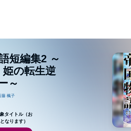
語短編集2 ～
、姫の転生逆
ー～
対象タイトル（お
となります）