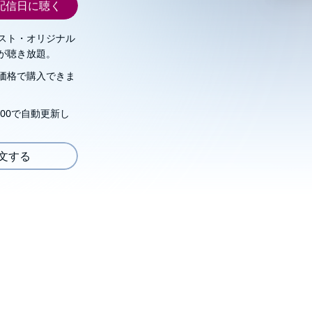
配信日に聴く
スト・オリジナル
が聴き放題。
価格で購入できま
00で自動更新し
注文する
巻～16巻特典短編や舞台＆ドラマCD特典短編など、単行