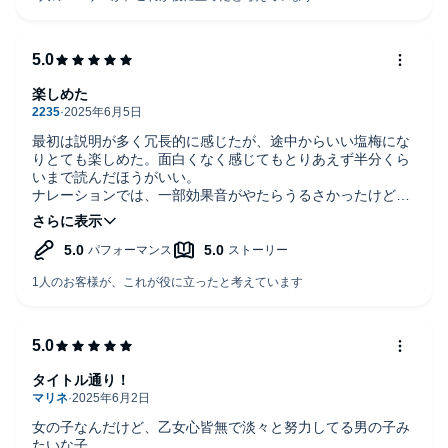
を感じるし
ページ稼ぎかもしれんが、作者はリョナとかそういうのが好
きなのかもしれない。
好きな人は好きかもwオーディブルだと途中で胸焼けはする
ねw
楽しめた
最初は説明が多く冗長的に感じたが、途中からいい塩梅にな
りとても楽しめた。面白くなく感じてもとりあえず半分くら
いまで読んだほうがいい。
ナレーションでは、一部効果音がやたらうるさかったけど、
演じ分けが上手く、笑える演出もありオーディブルらしさも
よかったと思う。次巻がとても楽しみ。
蛇足だがアリアにパンツを早く教えてあげてほしい。
タイトル通り！
女の子なんだけど、乙女心皆無で淡々と努力してる男の子み
たいな子。