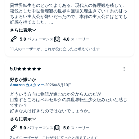
異世界転生ものとかでよくある、現代人の倫理観を残して、
殺伐とした中世倫理観の世界を無理矢理生きていく系の甘っ
ちょろい主人公が嫌いだったので、本作の主人公にはとても
好感を持てました。
もちろん、ストーリーも十分に楽しめたのでお勧めです。
好きか嫌いか
どういう方向に物語が進むのか分からんのだが
目指すところはベルセルクの異世界転生少女版みたいな感じ
ですか？
好きな人は好きなのではないでしょうか。
貧弱からの強さは魔法での身体強化が一縷のリアリティと感
じた。魔力は便利かも。
あと例えば、〜は叫んだ→「ぎゃああああ」みたいな。
叫んだで済む表現に叫び声をいれるのは北斗の拳（アニメ）