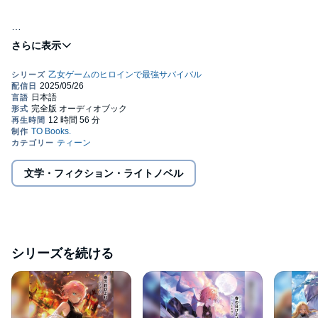
「私は“私”だ！」
※本タイトルは、差し替え修正済みです。(2025年6月10日更新)
武器を手に運命（シナリオ）をぶち壊せ！
©2021 Harunohi Biyori (P)TO Books.
最強主人公（ヒロイン）が闘う爽快バトルファンタジー、遂にオ
ーディオブック化！
書き下ろし番外編2本収録！
文学・フィクション・ライトノベル
【あらすじ】
剣と魔法の世界シエルで孤児として生きていた少女アーリシア。
ある日、彼女は自分が“乙女ゲームのヒロイン”であると知ってしま
う。両親の死さえ単にストーリーの一部だったのだ。アーリシア
はヒロインの役割を「くだらない」と一刀両断すると、冒険者
シリーズを続ける
『アリア』を名乗り、次第に複数の武器と魔法を操る「殺戮（さ
つりく）の灰かぶり姫」へと成長していく！ だが、“悪役令嬢”の
護衛依頼を受けたことで、気付かぬ間に貴族同士が争うゲームの
舞台に巻き込まれていき――？