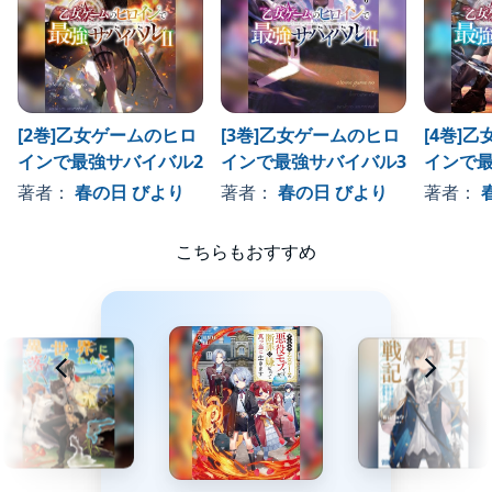
「私は“私”だ。ゲームの登場人物じゃない！」
武器を作れ！ 技を鍛えろ！ 強敵との戦いに生き残り、乙女ゲ
ームをぶち壊せ！
戦うヒロインが魅せる、壮絶&爽快な異世界バトルファンタジー！
[2巻]乙女ゲームのヒロ
[3巻]乙女ゲームのヒロ
[4巻]
※本作品は「乙女ゲームのヒロイン」/「最初の任務」の各チャプ
インで最強サバイバル2
インで最強サバイバル3
インで最
ターに、
著者：
春の日 びより
著者：
春の日 びより
著者：
演出として一部ノイズを使用しております。
こちらもおすすめ