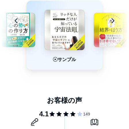
した実績をもつ。
現在は、「見た目」のアドバイスをすることで、相談者の運勢が
劇的に変わる「見た目開運のプロ」としても活躍中。
13歳の時に、祖母の友達の未来を占って見事的中させる。が、祖
母から「そういうことはやめなさい」と言われ、能力を封印す
る。
20代は優秀な営業マンとして活躍するも、あまりの残業の多さに
心身が悲鳴をあげ、パニック障害を発症してしまう。
サンプル
サンプル
サンプル
病床で考え抜いた末に、「一人でできて、人を励ます仕事がした
い」という使命感に目覚め、独学で占いを学び始める。
2005年、web上に姓名判断サイトを立ち上げたところ、すぐに人
気になる。しかし、同じアドバイスをしても、運勢が良くなる人
とならない人がいることに疑問をもち、深く考えるようになる。
そこで、相談に来る人をつぶさに観察・分析したところ、占い以
前に運勢の悪い人は「見た目」が良くないという共通点があるこ
とに気づく。
以来、「見た目」改善のアドバイスを始め、相談者の運勢が劇的
に好転。「一度占ってもらうと二度と運勢が悪くならない」と評