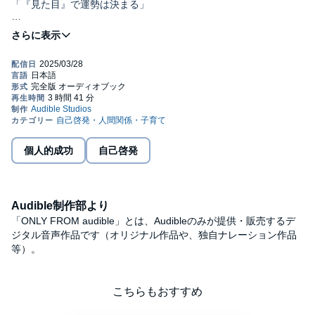
「『見た目』で運勢は決まる」
本書では、17年間で1万3000人以上の方の悩みや相談にお答えし
てきた実例をもとに、どのようにすれば「見た目で人の性格や運
気・運勢、現在の状態を見分けられるのか」、「見た目の何を変
えれば、運気、運勢がアップするか」を紹介していきます。
「見た目が運勢をつくる」は、人間の生まれ持った力と個性を活
かし、幸せに生きるための習慣です。
習慣ですから誰にでもできますし、努力すれば努力するほど、運
が味方してくれるようになります。
個人的成功
自己啓発
たとえ今の自分に自信がなくても、「見た目」を変えるだけで仕
事ができ、お金にも人にも恵まれる魅力的な人間になれるので
す。
Audible制作部より
【著者紹介】
「ONLY FROM audible」とは、Audibleのみが提供・販売するデ
ジタル音声作品です（オリジナル作品や、独自ナレーション作品
[著]油井 秀允（ゆい・ひでまさ）
等）。
「見た目」開運鑑定師にして、「姓名判断」を中心に、5つの占術
を駆使する人気占い師。
こちらもおすすめ
1975年山形県生まれ。鑑定歴17年、延べ13000名以上の人を鑑定