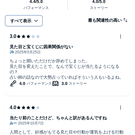
判になり、予約3ヶ月待ち状態となる。
現在は対面鑑定の他、次世代の占い師を応援し、育成する「人気
占い師養成講座」も根強い人気を呼んでいる。©2024 油井 秀允
最も関連性の高い
すべて表示
(P)2025 Audible, Inc.
見た目と宝くじに因果関係がない
ちょっと聞いただけだか辞めてしまった。
見た目を変えたことで、なんで宝くじが当たるようになる
の？
占い師の話なので大勢占っていればそういう人もいるよね。
当たり前のことだけど、ちゃんと訳があるんですね
人間として、好感がもてる見た目や行動が運気を上げる行動