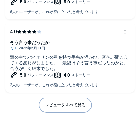
中山七里作品にある優秀すぎる探偵役ですね。
でも、優秀だけど、人間性が素晴らしい主人公他にいないか
な？
他の作品の主人公は、みんな癖が強すぎる。
中山七里先生は、幅が広いことを改めてかんじました。
続編も読みます。
そう言う事だったか
頭の中でバイオリンの弓を持つ手先が浮かび、音色が聞こえ
てくる感じがしました。 最後はそう言う事だったのかと、
合点がいく結末でした。
レビューをすべて見る