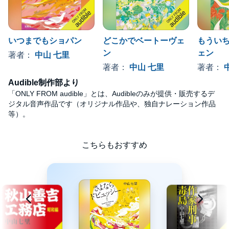
いつまでもショパン
どこかでベートーヴェ
もうい
ン
ェン
著者：
中山 七里
著者：
中山 七里
著者：
Audible制作部より
「ONLY FROM audible」とは、Audibleのみが提供・販売するデ
ジタル音声作品です（オリジナル作品や、独自ナレーション作品
等）。
こちらもおすすめ