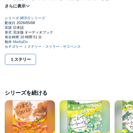
り……。ラフマニノフの名曲とともに明かされる驚愕の真実！美
しい音楽描写と緻密なトリックが奇跡的に融合した人気の音楽ミ
ステリー。©2011 Shichiri Nakayama Published in Japan by
TAKARAJIMASHA,Inc. (P)2026 MEDIA DO Co.,Ltd.
ミステリー
シリーズを続ける