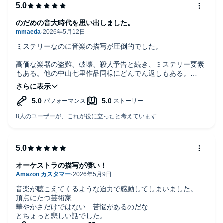
のだめの音大時代を思い出しました。
ミステリーなのに音楽の描写が圧倒的でした。
高価な楽器の盗難、破壊、殺人予告と続き、ミステリー要素
もある。他の中山七里作品同様にどんでん返しもある。
ちゃんとしたミステリーなのに、演奏描写が圧倒的で音楽小
説と分類しても何の違和感もない。
普段、クラッシックは聴かない自分も聴きたくなる力強い描
写でした。また、大学の演奏会の描写を読んで、漫画やドラ
マも好きなので、『のだめカンタービレ』を思い出しまし
た。
音楽大学の4年生のヴァイオリン奏者の主人公と、恋人のヴ
ィオラ奏者が事件に巻き込まれる話。
オーケストラの描写が凄い！
天才ピアニストである学長の人間性と、岬陽介との比較など
で話が進んでいきます。
音楽が聴こえてくるような迫力で感動してしまいました。
頂点にたつ芸術家
岬陽介は色々な才能だけでなく、人間的にも素晴らしすぎま
華やかさだけではない 苦悩があるのだな
すね。
とちょっと悲しい話でした。
指揮もできちゃうし。