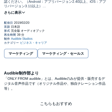
認ください。（Android：アプリバージョン2.40以上、iOS：アプ
リバージョン3.11以上）
世界６位の海域を誇る日本のＥＥＺ（排他的経済水域）は、“資源
の宝の山”。日本人の常識になりつつあるこのストーリーに、政官
民が相乗りし、海底資源をめぐる動きは、さながらゴールドラッ
シュのようである。
建設、エンジニアリング企業を中心に構成される日本プロジェ
クト産業協議会は、１０年に「日本のＥＥＺ内のメタンハイドレ
ートは総額１２０兆円、海底熱水鉱床は８０兆円の経済価値があ
り、それぞれ年間５．４万人、３．５万人の雇用を生む」とい
う、強気の経済効果をはじき出し、世の中を刺激した。
マーケティング
マーケティング・セールス
だが資源開発の専門家たちは、商業化は無理筋で、資源大国の
フレーズが幻想であることに気づいている。
“海底資源狂騒曲”の内幕は──。
Audible制作部より
本誌は『週刊東洋経済』2014年6月21日号第２特集の10ページ
「ONLY FROM audible」とは、Audibleのみが提供・販売するデ
分を抜粋して電子化したものです。
ジタル音声作品です（オリジナル作品や、独自ナレーション作品
等）。
©東洋経済新報社 (P)2019 Audible, Inc.
こちらもおすすめ