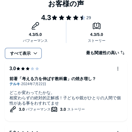
世界の子育てフロンティアから、子どもの心と知能を効果的に伸
ばす方法をいち早く皆様にお届けするのが本書の目的です。
（はじめにより）
序章 「いい子育て」は疑って「科学的子育て」から始めよう
第１章 子どもの脳と心について知っておくべきこと
最も関連性の高い
すべて表示
第２章 やる気がぐんぐん伸びる褒め方・叱り方
第３章 伸びる子どもを育てるために親ができること
前著「考える力を伸ばす教科書」の焼き増し？
第４章 メンタルも知能もぶっとく育てる科学メソッド
どこか変わってたかな。
相変わらずの絶対的正解感！子どもや親がひとりの人間で個
第５章 子育てがつらい科学的理由と対処法
性がある事をわすれてませ
おわりに
本タイトルには付属資料・PDFが用意されています。ご購入後、
PCサイトのライブラリー、またはアプリ上の「目次」からご確認
ください。