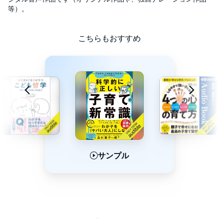
私はスタンフォード大学にある中高一貫校の校長を勤めていま
等）。
す。
名前はスタンフォード・オンラインハイスクール。創立18年にな
こちらもおすすめ
ります。
テクノロジーと世界の教育のフロンティアでチャレンジを続け、
近年、オンラインの学校でありながら、全米トップ校の一つとし
て認知されるようになりました。
そういった仕事柄、子育ての研究、実践が毎日の日課となってい
ます。
世界屈指のスタンフォード大学という「地の利」もいかして、最
新の脳科学や心理学から、使いやすいものを子育てや教育の現場
サンプル
サンプル
サンプル
にシンプルな形で発信もしています。
最新の科学に基づいた新しい子育てで、さっそく成果をあげてい
る学校や家庭もありますが、まだまだ全体の一部なのが現状で
す。