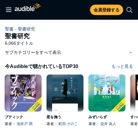
会員登録する
聖書・聖書研究
聖書研究
6,066タイトル
サブカテゴリーをすべて表示
今Audibleで聴かれているTOP30
もっと見る
ブティック
星を掬う
みずいらず
著者：
池井戸 潤
著者：
町田 そのこ
著者：
染井 為人
著