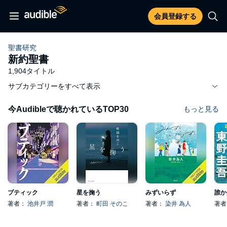
会員登録する
聖書研究
新約聖書
1,904タイトル
サブカテゴリーをすべて表示
今Audibleで聴かれているTOP30
もっと見る
ブティック
星を掬う
みずいらず
誰か
著者：
池井戸 潤
著者：
町田 そのこ
著者：
染井 為人
著