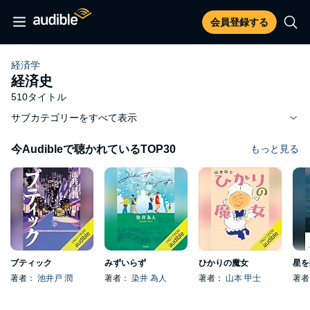
会員登録する
経済学
経済史
510タイトル
サブカテゴリーをすべて表示
今Audibleで聴かれているTOP30
もっと見る
ブティック
みずいらず
ひかりの魔女
星を
著者：
池井戸 潤
著者：
染井 為人
著者：
山本 甲士
著