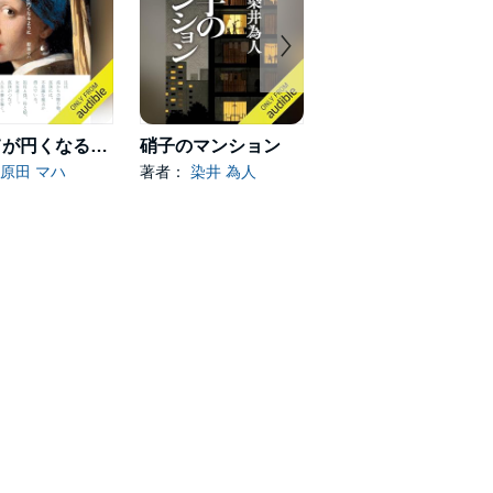
すべてが円くなるように
硝子のマンション
ひと
原田 マハ
著者：
染井 為人
著者：
小野寺 史宜