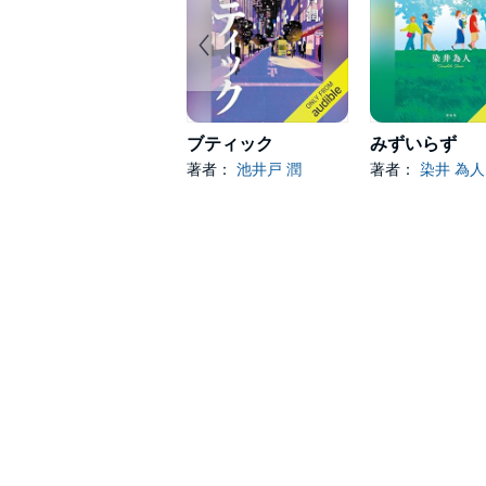
ブティック
みずいらず
著者：
池井戸 潤
著者：
染井 為人