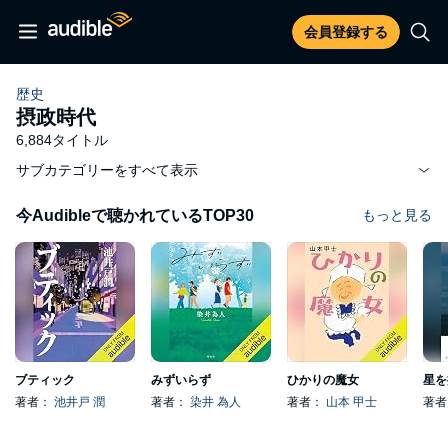
会員登録する
歴史
摂政時代
6,884タイトル
サブカテゴリーをすべて表示
今Audibleで聴かれているTOP30
もっと見る
ブティック
みずいらず
ひかりの魔女
星を
著者：
池井戸 潤
著者：
染井 為人
著者：
山本 甲士
著