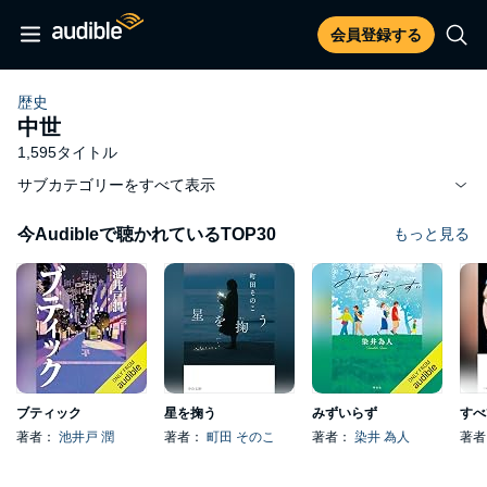
会員登録する
歴史
中世
1,595タイトル
サブカテゴリーをすべて表示
今Audibleで聴かれているTOP30
もっと見る
ブティック
星を掬う
みずいらず
著者：
池井戸 潤
著者：
町田 そのこ
著者：
染井 為人
著