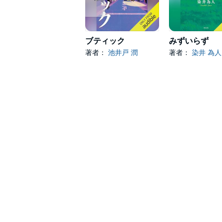
ブティック
みずいらず
著者：
池井戸 潤
著者：
染井 為人