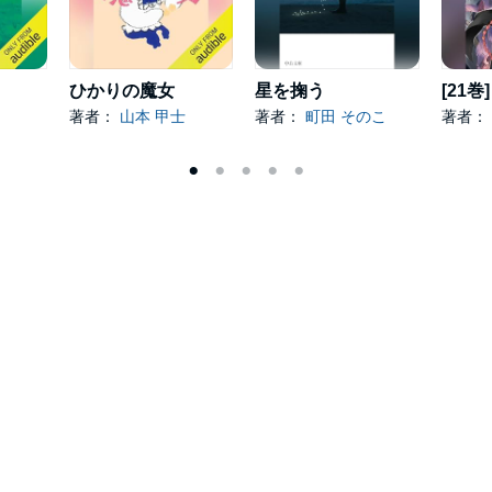
ひかりの魔女
星を掬う
著者：
山本 甲士
著者：
町田 そのこ
著者：