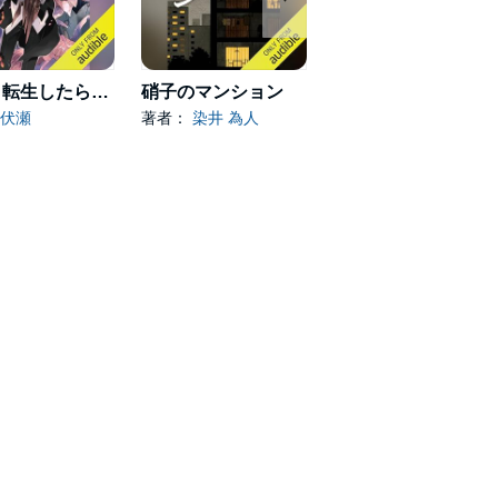
[21巻] 転生したらスライムだった件 21
硝子のマンション
すべてが円くなるように
伏瀬
著者：
染井 為人
著者：
原田 マハ