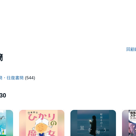
回顧
簡
簡・往復書簡
(544)
30