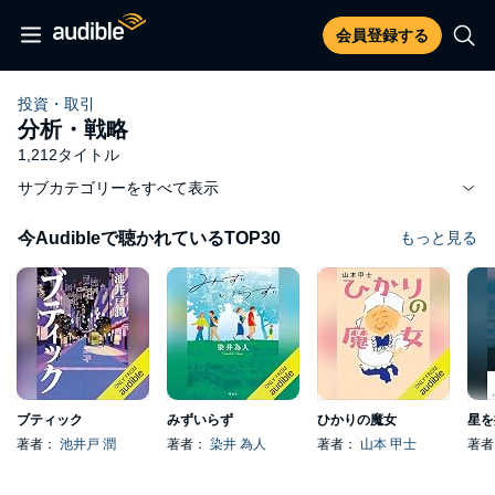
会員登録する
投資・取引
分析・戦略
1,212タイトル
サブカテゴリーをすべて表示
今Audibleで聴かれているTOP30
もっと見る
ブティック
みずいらず
ひかりの魔女
星を
著者：
池井戸 潤
著者：
染井 為人
著者：
山本 甲士
著