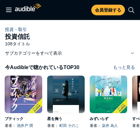
会員登録する
投資・取引
投資信託
108タイトル
サブカテゴリーをすべて表示
今Audibleで聴かれているTOP30
もっと見る
ブティック
星を掬う
みずいらず
著者：
池井戸 潤
著者：
町田 そのこ
著者：
染井 為人
著