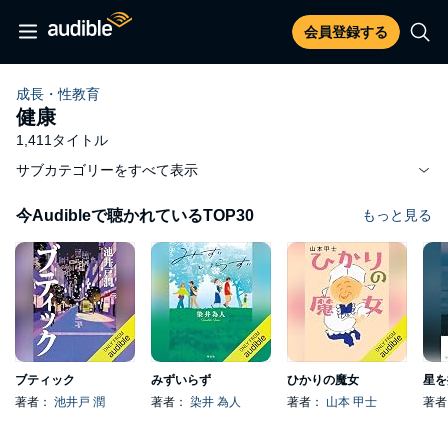
会員登録する
成長・性教育
健康
1,411タイトル
サブカテゴリーをすべて表示
今Audibleで聴かれているTOP30
もっと見る
ブティック
みずいらず
ひかりの魔女
星を
著者：
池井戸 潤
著者：
染井 為人
著者：
山本 甲士
著