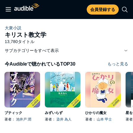
会員登録する
大衆小説
キリスト教文学
13,780タイトル
サブカテゴリーをすべて表示
今Audibleで聴かれているTOP30
もっと見る
ブティック
みずいらず
ひかりの魔女
星を
著者：
池井戸 潤
著者：
染井 為人
著者：
山本 甲士
著