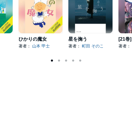
ひかりの魔女
星を掬う
著者：
山本 甲士
著者：
町田 そのこ
著者：