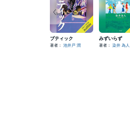
ブティック
みずいらず
著者：
池井戸 潤
著者：
染井 為人