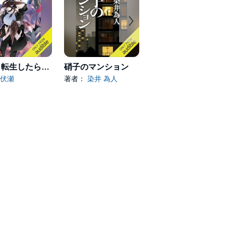
[21巻] 転生したらスライムだった件 21
硝子のマンション
すべてが円くなるように
伏瀬
著者：
染井 為人
著者：
原田 マハ