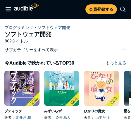
会員登録する
プログラミング・ソフトウェア開発
ソフトウェア開発
862タイトル
サブカテゴリーをすべて表示
今Audibleで聴かれているTOP30
もっと見る
ブティック
みずいらず
ひかりの魔女
星を
著者：
池井戸 潤
著者：
染井 為人
著者：
山本 甲士
著