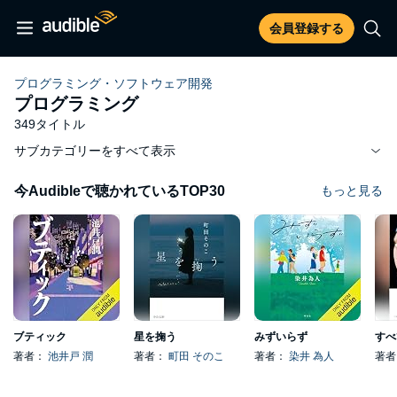
会員登録する
プログラミング・ソフトウェア開発
プログラミング
349タイトル
サブカテゴリーをすべて表示
今Audibleで聴かれているTOP30
もっと見る
ブティック
星を掬う
みずいらず
著者：
池井戸 潤
著者：
町田 そのこ
著者：
染井 為人
著