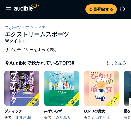
会員登録する
スポーツ・アウトドア
エクストリームスポーツ
88タイトル
サブカテゴリーをすべて表示
今Audibleで聴かれているTOP30
もっと見る
ブティック
みずいらず
ひかりの魔女
星を
著者：
池井戸 潤
著者：
染井 為人
著者：
山本 甲士
著