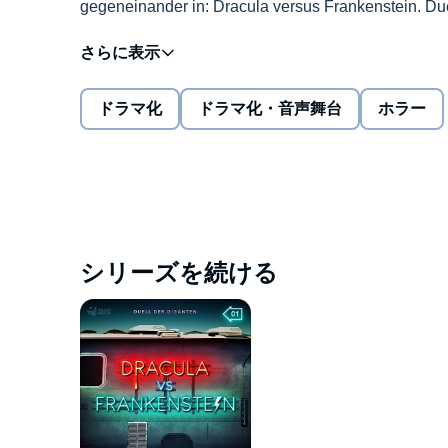
gegeneinander in: Dracula versus Frankenstein. Due
Folge für Folge löst die mutige und übermotivierte P
mysteriösen Untermieters kuriose Fälle und gräbt d
modrigen Erde vor sich hingammelte. Und nun zu n
ドラマ化
ドラマ化・音声舞台
ホラー
Dracula versus Frankenstein: Duell der Giganten i
Autor Christian Gailus drei Genres auf unkonventi
kombiniert. Produziert wird die Hörspielserie von S
Produktion überzeugt nicht nur mit einem herausra
für die Serie komponierten Score und beeindrucke
シリーズを続ける
Enthaltene Folgen:
01: Das Grauen beginnt
02: Die Bestie von London
03: Burg des Schreckens