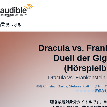
Dracula vs. Fran
Duell der Gi
(Hörspielb
Dracula vs. Frankenstein
聴き放題対象外タイトルです。Aud