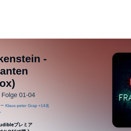
kenstein -
ganten
ox)
, Folge 01-04
ibleプレミア