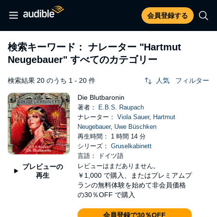
会員登録する
検索キーワード： ナレーター
"Hartmut
Neugebauer"
すべてのカテゴリー
検索結果 20 のうち 1 - 20 件
人気
フィルター
Die Blutbaronin
著者：
E.B.S. Raupach
ナレーター：
Viola Sauer
,
Hartmut
Neugebauer
,
Uwe Büschken
再生時間： 1 時間 14 分
シリーズ：
Gruselkabinett
言語： ドイツ語
レビューはまだありません。
プレビューの
再生
￥1,000
で購入、またはプレミアムプ
ランの無料体験を始めて非会員価格
の30％OFF で購入
会員登録で30％OFF