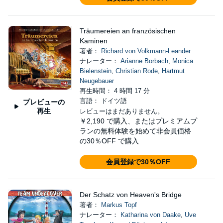
Träumereien an französischen
Kaminen
著者：
Richard von Volkmann-Leander
ナレーター：
Arianne Borbach
,
Monica
Bielenstein
,
Christian Rode
,
Hartmut
Neugebauer
再生時間： 4 時間 17 分
言語： ドイツ語
プレビューの
再生
レビューはまだありません。
￥2,190
で購入、またはプレミアムプ
ランの無料体験を始めて非会員価格
の30％OFF で購入
会員登録で30％OFF
Der Schatz von Heaven's Bridge
著者：
Markus Topf
ナレーター：
Katharina von Daake
,
Uve