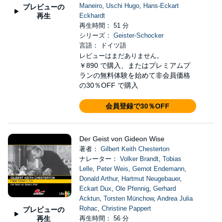
Maneiro
,
Uschi Hugo
,
Hans-Eckart
プレビューの
再生
Eckhardt
再生時間： 51 分
シリーズ：
Geister-Schocker
言語： ドイツ語
レビューはまだありません。
￥890
で購入、またはプレミアムプ
ランの無料体験を始めて非会員価格
の30％OFF で購入
会員登録で30％OFF
Der Geist von Gideon Wise
著者：
Gilbert Keith Chesterton
ナレーター：
Volker Brandt
,
Tobias
Lelle
,
Peter Weis
,
Gernot Endemann
,
Donald Arthur
,
Hartmut Neugebauer
,
Eckart Dux
,
Ole Pfennig
,
Gerhard
Acktun
,
Torsten Münchow
,
Andrea Julia
Rohac
,
Christine Pappert
プレビューの
再生
再生時間： 56 分