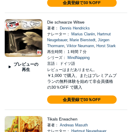
会員登録で30％OFF
Die schwarze Witwe
著者：
Dennis Hendricks
ナレーター：
Marius Clarén
,
Hartmut
Neugebauer
,
Marie Bierstedt
,
Jürgen
Thormann
,
Viktor Neumann
,
Horst Stark
再生時間： 1 時間 7 分
シリーズ：
MindNapping
言語： ドイツ語
プレビューの
再生
レビューはまだありません。
￥1,000
で購入、またはプレミアムプ
ランの無料体験を始めて非会員価格
の30％OFF で購入
会員登録で30％OFF
Tikals Erwachen
著者：
Andreas Masuth
ナレーター：
Hartmut Neugebauer
,