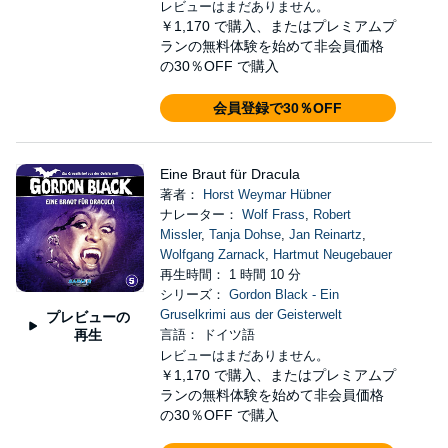
レビューはまだありません。
￥1,170
で購入、またはプレミアムプ
ランの無料体験を始めて非会員価格
の30％OFF で購入
会員登録で30％OFF
Eine Braut für Dracula
著者：
Horst Weymar Hübner
ナレーター：
Wolf Frass
,
Robert
Missler
,
Tanja Dohse
,
Jan Reinartz
,
Wolfgang Zarnack
,
Hartmut Neugebauer
再生時間： 1 時間 10 分
シリーズ：
Gordon Black - Ein
Gruselkrimi aus der Geisterwelt
プレビューの
再生
言語： ドイツ語
レビューはまだありません。
￥1,170
で購入、またはプレミアムプ
ランの無料体験を始めて非会員価格
の30％OFF で購入