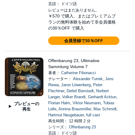
言語： ドイツ語
レビューはまだありません。
￥570
で購入、またはプレミアムプ
ランの無料体験を始めて非会員価格
の30％OFF で購入
会員登録で30％OFF
Offenbarung 23, Ultimative
Sammlung Volume 7
著者：
Catherine Fibonacci
ナレーター：
Alexander Turrek
,
Jens
Riewa
,
Jaron Löwenberg
,
Peter
Flechtner
,
Detlef Bierstedt
,
Norbert
Langer
,
Volker Brandt
,
Gerhardt Acktun
,
Florian Halm
,
Viktor Neumann
,
Tobias
プレビューの
再生
Lelle
,
Annina Braunmiller
,
Max Schmidt
,
Hartmut Neugebauer
,
full cast
再生時間： 12 時間 2 分
シリーズ：
Offenbarung 23
言語： ドイツ語