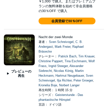
￥1,000
で購入、またはプレミアムプ
ランの無料体験を始めて非会員価格
の30％OFF で購入
会員登録で30％OFF
Nacht der zwei Monde
著者：
Sven Schreivogel
,
C. B.
Andergast
,
Mark Freier
,
Raphael
Bräsecke
ナレーター：
Patrick Bach
,
Tim Knauer
,
Christine Pappert
,
Tina Eschmann
,
Wolf
Frass
,
Ingrid Steeger
,
Alexander
Siebrecht
,
Nicolas König
,
Martin
プレビューの
再生
Heckmann
,
Hartmut Neugebauer
,
Sven
Schreivogel
,
Ilja Richter
,
Peter Groeger
,
Kronelia Boje
,
Norbert Langer
再生時間： 1 時間 15 分
シリーズ：
Geisterstunde - Das
phantastische Hörspiel
言語： ドイツ語