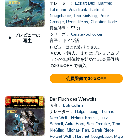
ナレーター：
Eckart Dux
,
Manfred
Lehmann
,
Vera Bunk
,
Hartmut
Neugebauer
,
Tino Kießling
,
Peter
Groeger
,
Reent Reins
,
Christian Rode
再生時間： 57 分
シリーズ：
Geister-Schocker
プレビューの
再生
言語： ドイツ語
レビューはまだありません。
￥890
で購入、またはプレミアムプ
ランの無料体験を始めて非会員価格
の30％OFF で購入
会員登録で30％OFF
Der Fluch des Werwolfs
著者：
Bob Collins
ナレーター：
Helgo Liebig
,
Thomas
Nero Wolff
,
Helmut Krauss
,
Lutz
Schnell
,
Anita Hopt
,
Bert Franzke
,
Tino
Kießling
,
Michael Pan
,
Sarah Riedel
,
Roland Wolff
,
Hartmut Neugebauer
,
Maja