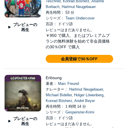
Teschner
,
Konrad Bösherz
,
Arianne
Borbach
,
Hartmut Neugebauer
再生時間： 53 分
シリーズ：
Team Undercover
言語： ドイツ語
プレビューの
再生
レビューはまだありません。
￥950
で購入、またはプレミアムプ
ランの無料体験を始めて非会員価格
の30％OFF で購入
会員登録で30％OFF
Erlösung
著者：
Marc Freund
ナレーター：
Hartmut Neugebauer
,
Michael Bideller
,
Holger Löwenberg
,
Konrad Bösherz
,
André Beyer
再生時間： 1 時間 14 分
シリーズ：
Gespenster-Krimi
言語： ドイツ語
プレビューの
再生
レビューはまだありません。