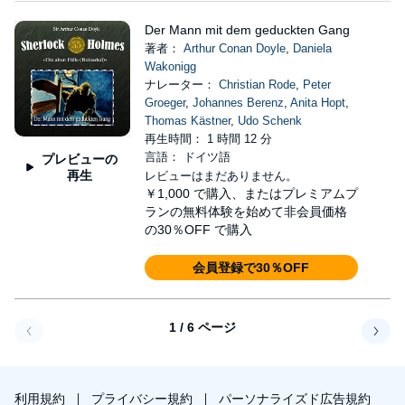
Der Mann mit dem geduckten Gang
著者：
Arthur Conan Doyle
,
Daniela
Wakonigg
ナレーター：
Christian Rode
,
Peter
Groeger
,
Johannes Berenz
,
Anita Hopt
,
Thomas Kästner
,
Udo Schenk
再生時間： 1 時間 12 分
言語： ドイツ語
プレビューの
再生
レビューはまだありません。
￥1,000
で購入、またはプレミアムプ
ランの無料体験を始めて非会員価格
の30％OFF で購入
会員登録で30％OFF
1 / 6 ページ
戻る
次へ
利用規約
プライバシー規約
パーソナライズド広告規約