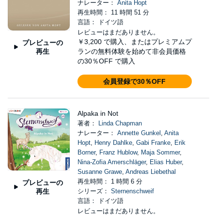
ナレーター：
Anita Hopt
再生時間： 11 時間 51 分
言語： ドイツ語
レビューはまだありません。
￥3,200
で購入、またはプレミアムプ
プレビューの
再生
ランの無料体験を始めて非会員価格
の30％OFF で購入
会員登録で30％OFF
Alpaka in Not
著者：
Linda Chapman
ナレーター：
Annette Gunkel
,
Anita
Hopt
,
Henry Dahlke
,
Gabi Franke
,
Erik
Borner
,
Franz Hublow
,
Maja Sommer
,
Nina-Zofia Amerschläger
,
Elias Huber
,
Susanne Grawe
,
Andreas Liebethal
再生時間： 1 時間 6 分
プレビューの
再生
シリーズ：
Sternenschweif
言語： ドイツ語
レビューはまだありません。