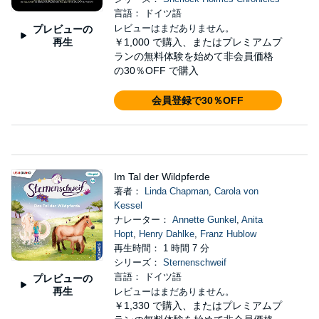
言語： ドイツ語
レビューはまだありません。
プレビューの
再生
￥1,000
で購入、またはプレミアムプ
ランの無料体験を始めて非会員価格
の30％OFF で購入
会員登録で30％OFF
Im Tal der Wildpferde
著者：
Linda Chapman
,
Carola von
Kessel
ナレーター：
Annette Gunkel
,
Anita
Hopt
,
Henry Dahlke
,
Franz Hublow
再生時間： 1 時間 7 分
シリーズ：
Sternenschweif
言語： ドイツ語
プレビューの
再生
レビューはまだありません。
￥1,330
で購入、またはプレミアムプ