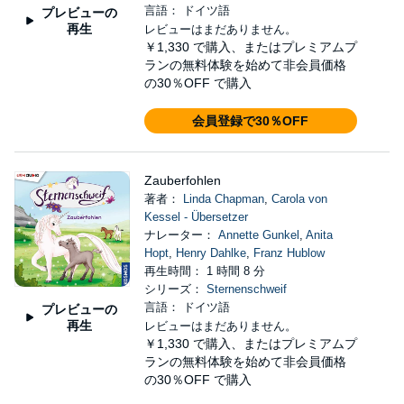
言語： ドイツ語
プレビューの
再生
レビューはまだありません。
￥1,330
で購入、またはプレミアムプ
ランの無料体験を始めて非会員価格
の30％OFF で購入
会員登録で30％OFF
Zauberfohlen
著者：
Linda Chapman
,
Carola von
Kessel - Übersetzer
ナレーター：
Annette Gunkel
,
Anita
Hopt
,
Henry Dahlke
,
Franz Hublow
再生時間： 1 時間 8 分
シリーズ：
Sternenschweif
言語： ドイツ語
プレビューの
再生
レビューはまだありません。
￥1,330
で購入、またはプレミアムプ
ランの無料体験を始めて非会員価格
の30％OFF で購入