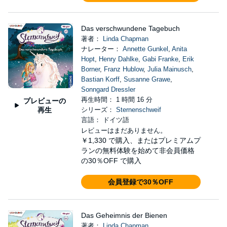
Das verschwundene Tagebuch
著者：
Linda Chapman
ナレーター：
Annette Gunkel
,
Anita
Hopt
,
Henry Dahlke
,
Gabi Franke
,
Erik
Borner
,
Franz Hublow
,
Julia Mainusch
,
Bastian Korff
,
Susanne Grawe
,
Sonngard Dressler
再生時間： 1 時間 16 分
プレビューの
再生
シリーズ：
Sternenschweif
言語： ドイツ語
レビューはまだありません。
￥1,330
で購入、またはプレミアムプ
ランの無料体験を始めて非会員価格
の30％OFF で購入
会員登録で30％OFF
Das Geheimnis der Bienen
著者：
Linda Chapman