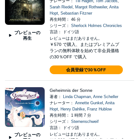
ナレーター：
Till Hagen
,
Tom Jacobs
,
Sarah Riedel
,
Margot Rothweiler
,
Anita
Hopt
,
Sebastian Fitzner
再生時間： 46 分
シリーズ：
Sherlock Holmes Chronicles
言語： ドイツ語
プレビューの
再生
レビューはまだありません。
￥570
で購入、またはプレミアムプ
ランの無料体験を始めて非会員価格
の30％OFF で購入
会員登録で30％OFF
Geheimnis der Sonne
著者：
Linda Chapman
,
Anne Scheller
ナレーター：
Annette Gunkel
,
Anita
Hopt
,
Henry Dahlke
,
Franz Hublow
再生時間： 1 時間 7 分
シリーズ：
Sternenschweif
言語： ドイツ語
レビューはまだありません。
プレビューの