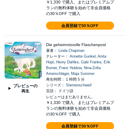
￥1,330
で購入、またはプレミアムプ
ランの無料体験を始めて非会員価格
の30％OFF で購入
会員登録で30％OFF
Die geheimnisvolle Flaschenpost
著者：
Linda Chapman
ナレーター：
Annette Gunkel
,
Anita
Hopt
,
Henry Dahlke
,
Gabi Franke
,
Erik
Borner
,
Franz Hublow
,
Nina-Zofia
Amerschläger
,
Maja Sommer
再生時間： 1 時間 5 分
シリーズ：
Sternenschweif
プレビューの
再生
言語： ドイツ語
レビューはまだありません。
￥1,330
で購入、またはプレミアムプ
ランの無料体験を始めて非会員価格
の30％OFF で購入
会員登録で30％OFF