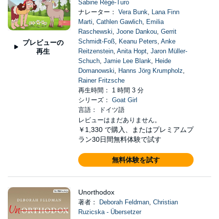
Sabine Régé-Turo
ナレーター：
Vera Bunk
,
Lana Finn
Marti
,
Cathlen Gawlich
,
Emilia
Raschewski
,
Joone Dankou
,
Gerrit
Schmidt-Foß
,
Keanu Peters
,
Anke
プレビューの
再生
Reitzenstein
,
Anita Hopt
,
Jaron Müller-
Schuch
,
Jamie Lee Blank
,
Heide
Domanowski
,
Hanns Jörg Krumpholz
,
Rainer Fritzsche
再生時間： 1 時間 3 分
シリーズ：
Goat Girl
言語： ドイツ語
レビューはまだありません。
￥1,330
で購入、またはプレミアムプ
ラン30日間無料体験で試す
無料体験を試す
Unorthodox
著者：
Deborah Feldman
,
Christian
Ruzicska - Übersetzer