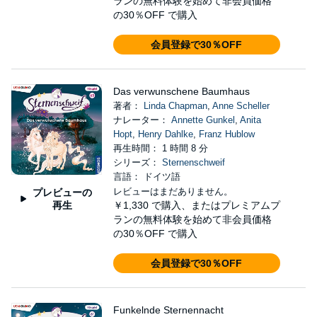
ランの無料体験を始めて非会員価格
の30％OFF で購入
会員登録で30％OFF
Das verwunschene Baumhaus
著者：
Linda Chapman
,
Anne Scheller
ナレーター：
Annette Gunkel
,
Anita
Hopt
,
Henry Dahlke
,
Franz Hublow
再生時間： 1 時間 8 分
シリーズ：
Sternenschweif
言語： ドイツ語
レビューはまだありません。
プレビューの
再生
￥1,330
で購入、またはプレミアムプ
ランの無料体験を始めて非会員価格
の30％OFF で購入
会員登録で30％OFF
Funkelnde Sternennacht