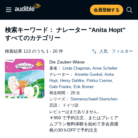
会員登録する
検索キーワード： ナレーター
"Anita Hopt"
すべてのカテゴリー
検索結果 113 のうち 1 - 20 件
人気
フィルター
Die Zauber-Wiese
著者：
Linda Chapman
,
Anne Scheller
ナレーター：
Annette Gunkel
,
Anita
Hopt
,
Henry Dahlke
,
Pirkko Cremer
,
Gabi Franke
,
Erik Borner
再生時間： 29 分
シリーズ：
Sternenschweif-Sternchen
言語： ドイツ語
レビューはまだありません。
￥950
で予約注文、またはプレミア
ムプラン無料体験を始めて非会員価
格の30％OFFで予約注文