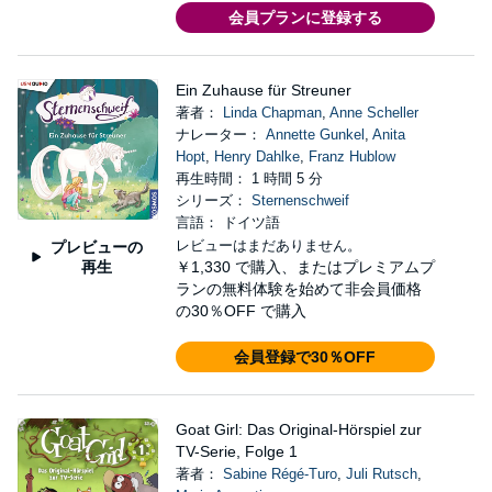
会員プランに登録する
Ein Zuhause für Streuner
著者：
Linda Chapman
,
Anne Scheller
ナレーター：
Annette Gunkel
,
Anita
Hopt
,
Henry Dahlke
,
Franz Hublow
再生時間： 1 時間 5 分
シリーズ：
Sternenschweif
言語： ドイツ語
レビューはまだありません。
プレビューの
再生
￥1,330
で購入、またはプレミアムプ
ランの無料体験を始めて非会員価格
の30％OFF で購入
会員登録で30％OFF
Goat Girl: Das Original-Hörspiel zur
TV-Serie, Folge 1
著者：
Sabine Régé-Turo
,
Juli Rutsch
,