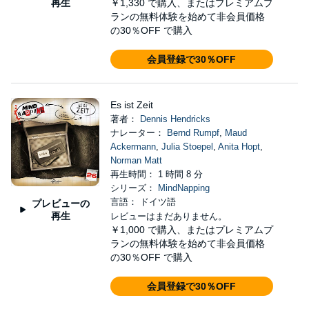
再生
￥1,330
で購入、またはプレミアムプ
ランの無料体験を始めて非会員価格
の30％OFF で購入
会員登録で30％OFF
Es ist Zeit
著者：
Dennis Hendricks
ナレーター：
Bernd Rumpf
,
Maud
Ackermann
,
Julia Stoepel
,
Anita Hopt
,
Norman Matt
再生時間： 1 時間 8 分
シリーズ：
MindNapping
言語： ドイツ語
プレビューの
再生
レビューはまだありません。
￥1,000
で購入、またはプレミアムプ
ランの無料体験を始めて非会員価格
の30％OFF で購入
会員登録で30％OFF