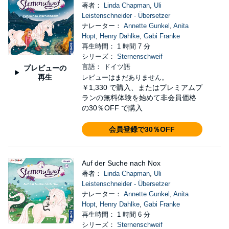
著者：
Linda Chapman
,
Uli
Leistenschneider - Übersetzer
ナレーター：
Annette Gunkel
,
Anita
Hopt
,
Henry Dahlke
,
Gabi Franke
再生時間： 1 時間 7 分
シリーズ：
Sternenschweif
言語： ドイツ語
プレビューの
再生
レビューはまだありません。
￥1,330
で購入、またはプレミアムプ
ランの無料体験を始めて非会員価格
の30％OFF で購入
会員登録で30％OFF
Auf der Suche nach Nox
著者：
Linda Chapman
,
Uli
Leistenschneider - Übersetzer
ナレーター：
Annette Gunkel
,
Anita
Hopt
,
Henry Dahlke
,
Gabi Franke
再生時間： 1 時間 6 分
シリーズ：
Sternenschweif