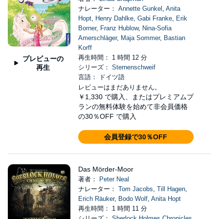
ナレーター：
Annette Gunkel
,
Anita
Hopt
,
Henry Dahlke
,
Gabi Franke
,
Erik
Borner
,
Franz Hublow
,
Nina-Sofia
Amerschläger
,
Maja Sommer
,
Bastian
Korff
再生時間： 1 時間 12 分
プレビューの
再生
シリーズ：
Sternenschweif
言語： ドイツ語
レビューはまだありません。
￥1,330
で購入、またはプレミアムプ
ランの無料体験を始めて非会員価格
の30％OFF で購入
会員登録で30％OFF
Das Mörder-Moor
著者：
Peter Neal
ナレーター：
Tom Jacobs
,
Till Hagen
,
Erich Räuker
,
Bodo Wolf
,
Anita Hopt
再生時間： 1 時間 11 分
シリーズ：
Sherlock Holmes Chronicles