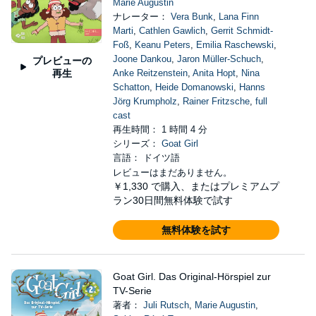
Marie Augustin
ナレーター：
Vera Bunk
,
Lana Finn
Marti
,
Cathlen Gawlich
,
Gerrit Schmidt-
Foß
,
Keanu Peters
,
Emilia Raschewski
,
Joone Dankou
,
Jaron Müller-Schuch
,
プレビューの
再生
Anke Reitzenstein
,
Anita Hopt
,
Nina
Schatton
,
Heide Domanowski
,
Hanns
Jörg Krumpholz
,
Rainer Fritzsche
,
full
cast
再生時間： 1 時間 4 分
シリーズ：
Goat Girl
言語： ドイツ語
レビューはまだありません。
￥1,330
で購入、またはプレミアムプ
ラン30日間無料体験で試す
無料体験を試す
Goat Girl. Das Original-Hörspiel zur
TV-Serie
著者：
Juli Rutsch
,
Marie Augustin
,