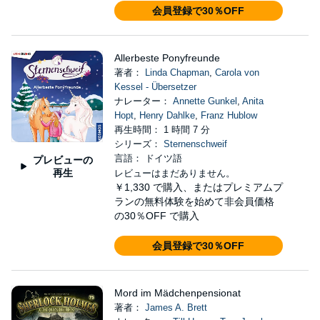
会員登録で30％OFF
Allerbeste Ponyfreunde
著者：
Linda Chapman
,
Carola von
Kessel - Übersetzer
ナレーター：
Annette Gunkel
,
Anita
Hopt
,
Henry Dahlke
,
Franz Hublow
再生時間： 1 時間 7 分
シリーズ：
Sternenschweif
言語： ドイツ語
プレビューの
再生
レビューはまだありません。
￥1,330
で購入、またはプレミアムプ
ランの無料体験を始めて非会員価格
の30％OFF で購入
会員登録で30％OFF
Mord im Mädchenpensionat
著者：
James A. Brett