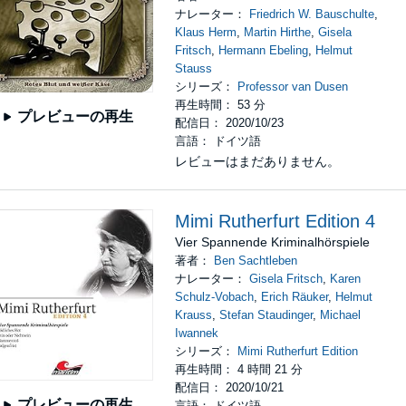
ナレーター：
Friedrich W. Bauschulte
,
Klaus Herm
,
Martin Hirthe
,
Gisela
Fritsch
,
Hermann Ebeling
,
Helmut
Stauss
シリーズ：
Professor van Dusen
再生時間： 53 分
プレビューの再生
配信日： 2020/10/23
言語： ドイツ語
レビューはまだありません。
Mimi Rutherfurt Edition 4
Vier Spannende Kriminalhörspiele
著者：
Ben Sachtleben
ナレーター：
Gisela Fritsch
,
Karen
Schulz-Vobach
,
Erich Räuker
,
Helmut
Krauss
,
Stefan Staudinger
,
Michael
Iwannek
シリーズ：
Mimi Rutherfurt Edition
再生時間： 4 時間 21 分
配信日： 2020/10/21
プレビューの再生
言語： ドイツ語