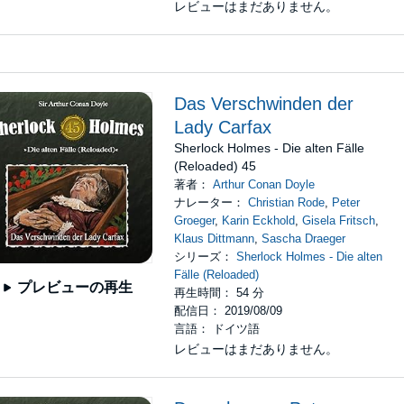
レビューはまだありません。
Das Verschwinden der
Lady Carfax
Sherlock Holmes - Die alten Fälle
(Reloaded) 45
著者：
Arthur Conan Doyle
ナレーター：
Christian Rode
,
Peter
Groeger
,
Karin Eckhold
,
Gisela Fritsch
,
Klaus Dittmann
,
Sascha Draeger
シリーズ：
Sherlock Holmes - Die alten
Fälle (Reloaded)
プレビューの再生
再生時間： 54 分
配信日： 2019/08/09
言語： ドイツ語
レビューはまだありません。