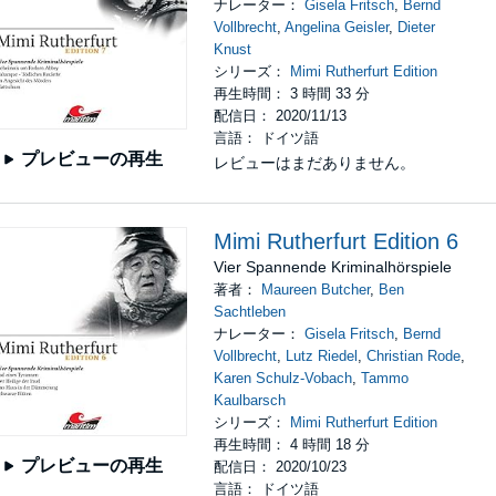
ナレーター：
Gisela Fritsch
,
Bernd
Vollbrecht
,
Angelina Geisler
,
Dieter
Knust
シリーズ：
Mimi Rutherfurt Edition
再生時間： 3 時間 33 分
配信日： 2020/11/13
言語： ドイツ語
プレビューの再生
レビューはまだありません。
Mimi Rutherfurt Edition 6
Vier Spannende Kriminalhörspiele
著者：
Maureen Butcher
,
Ben
Sachtleben
ナレーター：
Gisela Fritsch
,
Bernd
Vollbrecht
,
Lutz Riedel
,
Christian Rode
,
Karen Schulz-Vobach
,
Tammo
Kaulbarsch
シリーズ：
Mimi Rutherfurt Edition
再生時間： 4 時間 18 分
プレビューの再生
配信日： 2020/10/23
言語： ドイツ語