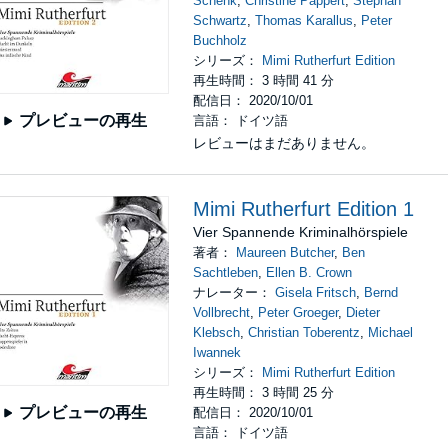
Schenk
,
Christine Pappert
,
Stephan
Schwartz
,
Thomas Karallus
,
Peter
Buchholz
シリーズ：
Mimi Rutherfurt Edition
再生時間： 3 時間 41 分
配信日： 2020/10/01
プレビューの再生
言語： ドイツ語
レビューはまだありません。
Mimi Rutherfurt Edition 1
Vier Spannende Kriminalhörspiele
著者：
Maureen Butcher
,
Ben
Sachtleben
,
Ellen B. Crown
ナレーター：
Gisela Fritsch
,
Bernd
Vollbrecht
,
Peter Groeger
,
Dieter
Klebsch
,
Christian Toberentz
,
Michael
Iwannek
シリーズ：
Mimi Rutherfurt Edition
再生時間： 3 時間 25 分
プレビューの再生
配信日： 2020/10/01
言語： ドイツ語