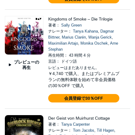
Kingdoms of Smoke – Die Trilogie
著者：
Sally Green
ナレーター：
Tanya Kahana
,
Dagmar
Bittner
,
Marius Clarén
,
Wanja Gerick
,
Maximilian Artajo
,
Monika Oschek
,
Arne
Stephan
再生時間： 43 時間 4 分
言語： ドイツ語
プレビューの
再生
レビューはまだありません。
￥4,740
で購入、またはプレミアムプ
ランの無料体験を始めて非会員価格
の30％OFF で購入
会員登録で30％OFF
Der Geist von Muirhurst Cottage
著者：
Tanya Carpenter
ナレーター：
Tom Jacobs
,
Till Hagen
,