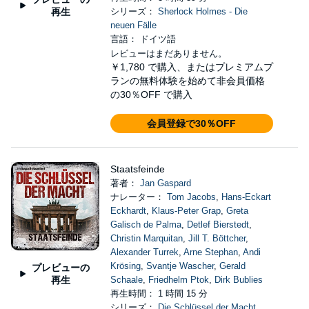
再生
シリーズ：
Sherlock Holmes - Die
neuen Fälle
言語： ドイツ語
レビューはまだありません。
￥1,780
で購入、またはプレミアムプ
ランの無料体験を始めて非会員価格
の30％OFF で購入
会員登録で30％OFF
Staatsfeinde
著者：
Jan Gaspard
ナレーター：
Tom Jacobs
,
Hans-Eckart
Eckhardt
,
Klaus-Peter Grap
,
Greta
Galisch de Palma
,
Detlef Bierstedt
,
Christin Marquitan
,
Jill T. Böttcher
,
Alexander Turrek
,
Arne Stephan
,
Andi
Krösing
,
Svantje Wascher
,
Gerald
プレビューの
再生
Schaale
,
Friedhelm Ptok
,
Dirk Bublies
再生時間： 1 時間 15 分
シリーズ：
Die Schlüssel der Macht