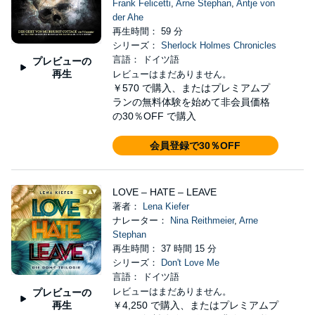
Frank Felicetti
,
Arne Stephan
,
Antje von
der Ahe
再生時間： 59 分
シリーズ：
Sherlock Holmes Chronicles
言語： ドイツ語
プレビューの
再生
レビューはまだありません。
￥570
で購入、またはプレミアムプ
ランの無料体験を始めて非会員価格
の30％OFF で購入
会員登録で30％OFF
LOVE – HATE – LEAVE
著者：
Lena Kiefer
ナレーター：
Nina Reithmeier
,
Arne
Stephan
再生時間： 37 時間 15 分
シリーズ：
Don't Love Me
言語： ドイツ語
レビューはまだありません。
プレビューの
再生
￥4,250
で購入、またはプレミアムプ