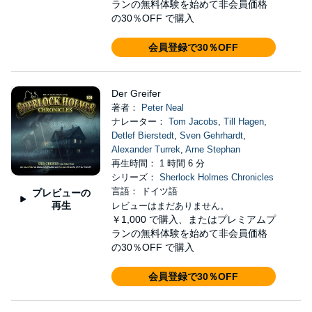
ランの無料体験を始めて非会員価格
の30％OFF で購入
会員登録で30％OFF
Der Greifer
著者：
Peter Neal
ナレーター：
Tom Jacobs
,
Till Hagen
,
Detlef Bierstedt
,
Sven Gehrhardt
,
Alexander Turrek
,
Arne Stephan
再生時間： 1 時間 6 分
シリーズ：
Sherlock Holmes Chronicles
言語： ドイツ語
プレビューの
再生
レビューはまだありません。
￥1,000
で購入、またはプレミアムプ
ランの無料体験を始めて非会員価格
の30％OFF で購入
会員登録で30％OFF