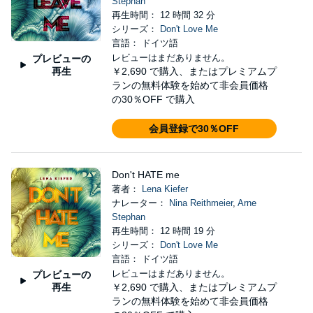
Stephan
再生時間： 12 時間 32 分
シリーズ：
Don't Love Me
言語： ドイツ語
レビューはまだありません。
プレビューの
再生
￥2,690
で購入、またはプレミアムプ
ランの無料体験を始めて非会員価格
の30％OFF で購入
会員登録で30％OFF
Don't HATE me
著者：
Lena Kiefer
ナレーター：
Nina Reithmeier
,
Arne
Stephan
再生時間： 12 時間 19 分
シリーズ：
Don't Love Me
言語： ドイツ語
レビューはまだありません。
プレビューの
再生
￥2,690
で購入、またはプレミアムプ
ランの無料体験を始めて非会員価格