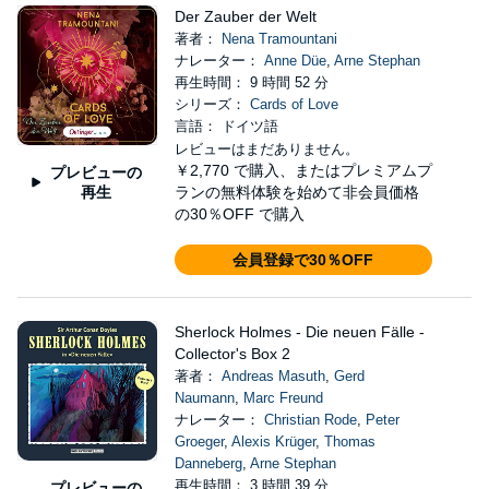
Der Zauber der Welt
著者：
Nena Tramountani
ナレーター：
Anne Düe
,
Arne Stephan
再生時間： 9 時間 52 分
シリーズ：
Cards of Love
言語： ドイツ語
レビューはまだありません。
￥2,770
で購入、またはプレミアムプ
プレビューの
再生
ランの無料体験を始めて非会員価格
の30％OFF で購入
会員登録で30％OFF
Sherlock Holmes - Die neuen Fälle -
Collector's Box 2
著者：
Andreas Masuth
,
Gerd
Naumann
,
Marc Freund
ナレーター：
Christian Rode
,
Peter
Groeger
,
Alexis Krüger
,
Thomas
Danneberg
,
Arne Stephan
再生時間： 3 時間 39 分
プレビューの