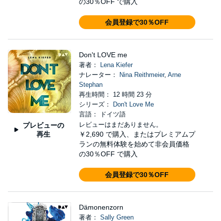
の30％OFF で購入
会員登録で30％OFF
Don't LOVE me
著者：
Lena Kiefer
ナレーター：
Nina Reithmeier
,
Arne
Stephan
再生時間： 12 時間 23 分
シリーズ：
Don't Love Me
言語： ドイツ語
レビューはまだありません。
プレビューの
再生
￥2,690
で購入、またはプレミアムプ
ランの無料体験を始めて非会員価格
の30％OFF で購入
会員登録で30％OFF
Dämonenzorn
著者：
Sally Green