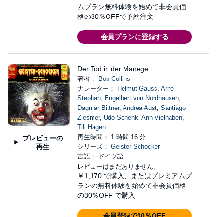
ムプラン無料体験を始めて非会員価
格の30％OFFで予約注文
会員プランに登録する
Der Tod in der Manege
著者：
Bob Collins
ナレーター：
Helmut Gauss
,
Arne
Stephan
,
Engelbert von Nordhausen
,
Dagmar Bittner
,
Andrea Aust
,
Santiago
Ziesmer
,
Udo Schenk
,
Ann Vielhaben
,
Till Hagen
再生時間： 1 時間 16 分
プレビューの
再生
シリーズ：
Geister-Schocker
言語： ドイツ語
レビューはまだありません。
￥1,170
で購入、またはプレミアムプ
ランの無料体験を始めて非会員価格
の30％OFF で購入
会員登録で30％OFF