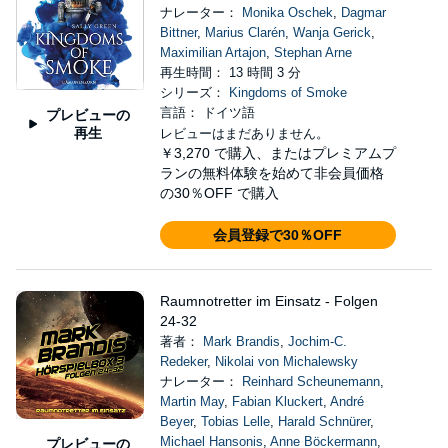
ナレーター：
Monika Oschek
,
Dagmar
Bittner
,
Marius Clarén
,
Wanja Gerick
,
Maximilian Artajon
,
Stephan Arne
再生時間： 13 時間 3 分
シリーズ：
Kingdoms of Smoke
言語： ドイツ語
プレビューの
再生
レビューはまだありません。
￥3,270
で購入、またはプレミアムプ
ランの無料体験を始めて非会員価格
の30％OFF で購入
会員登録で30％OFF
Raumnotretter im Einsatz - Folgen
24-32
著者：
Mark Brandis
,
Jochim-C.
Redeker
,
Nikolai von Michalewsky
ナレーター：
Reinhard Scheunemann
,
Martin May
,
Fabian Kluckert
,
André
Beyer
,
Tobias Lelle
,
Harald Schnürer
,
Michael Hansonis
,
Anne Böckermann
,
プレビューの