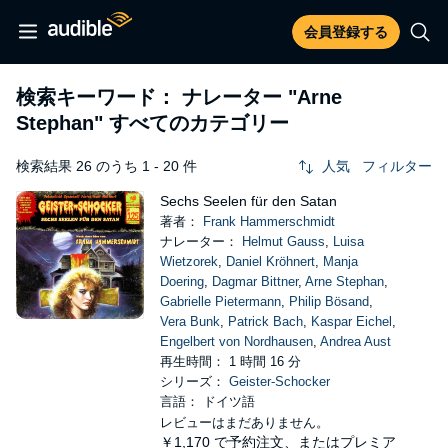
会員登録する
検索キーワード： ナレーター
"Arne
Stephan"
すべてのカテゴリー
検索結果 26 のうち 1 - 20 件
人気
フィルター
Sechs Seelen für den Satan
著者：
Frank Hammerschmidt
ナレーター：
Helmut Gauss
,
Luisa
Wietzorek
,
Daniel Kröhnert
,
Manja
Doering
,
Dagmar Bittner
,
Arne Stephan
,
Gabrielle Pietermann
,
Philip Bösand
,
Vera Bunk
,
Patrick Bach
,
Kaspar Eichel
,
Engelbert von Nordhausen
,
Andrea Aust
再生時間： 1 時間 16 分
シリーズ：
Geister-Schocker
言語： ドイツ語
レビューはまだありません。
￥1,170
で予約注文、またはプレミア