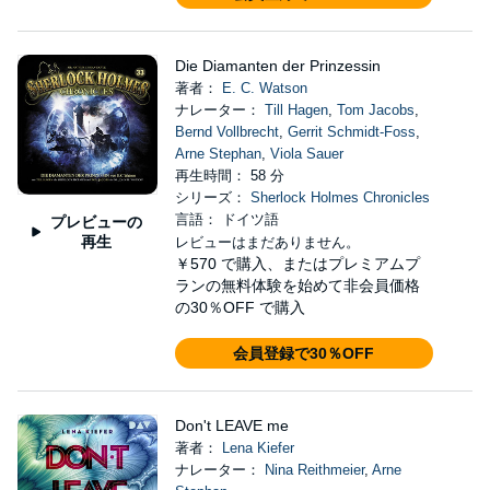
Die Diamanten der Prinzessin
著者：
E. C. Watson
ナレーター：
Till Hagen
,
Tom Jacobs
,
Bernd Vollbrecht
,
Gerrit Schmidt-Foss
,
Arne Stephan
,
Viola Sauer
再生時間： 58 分
シリーズ：
Sherlock Holmes Chronicles
言語： ドイツ語
プレビューの
再生
レビューはまだありません。
￥570
で購入、またはプレミアムプ
ランの無料体験を始めて非会員価格
の30％OFF で購入
会員登録で30％OFF
Don't LEAVE me
著者：
Lena Kiefer
ナレーター：
Nina Reithmeier
,
Arne