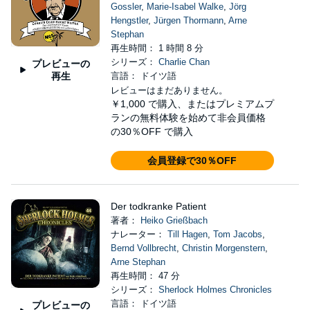
Gossler
,
Marie-Isabel Walke
,
Jörg
Hengstler
,
Jürgen Thormann
,
Arne
Stephan
再生時間： 1 時間 8 分
シリーズ：
Charlie Chan
プレビューの
再生
言語： ドイツ語
レビューはまだありません。
￥1,000
で購入、またはプレミアムプ
ランの無料体験を始めて非会員価格
の30％OFF で購入
会員登録で30％OFF
Der todkranke Patient
著者：
Heiko Grießbach
ナレーター：
Till Hagen
,
Tom Jacobs
,
Bernd Vollbrecht
,
Christin Morgenstern
,
Arne Stephan
再生時間： 47 分
シリーズ：
Sherlock Holmes Chronicles
言語： ドイツ語
プレビューの