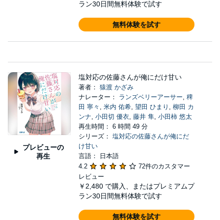
ラン30日間無料体験で試す
無料体験を試す
塩対応の佐藤さんが俺にだけ甘い
著者：
猿渡 かざみ
ナレーター：
ランズベリーアーサー
,
稗
田 寧々
,
米内 佑希
,
望田 ひまり
,
柳田 カ
ンナ
,
小田切 優衣
,
藤井 隼
,
小田柿 悠太
再生時間： 6 時間 49 分
シリーズ：
塩対応の佐藤さんが俺にだ
け甘い
プレビューの
再生
言語： 日本語
4.2
72件のカスタマー
レビュー
￥2,480
で購入、またはプレミアムプ
ラン30日間無料体験で試す
無料体験を試す