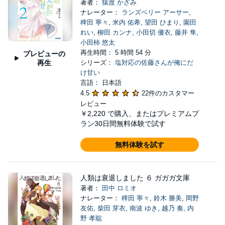
著者：
猿渡 かざみ
ナレーター：
ランズベリー アーサー
,
稗田 寧々
,
米内 佑希
,
望田 ひまり
,
園田
れい
,
柳田 カンナ
,
小田切 優衣
,
藤井 隼
,
小田柿 悠太
再生時間： 5 時間 54 分
プレビューの
再生
シリーズ：
塩対応の佐藤さんが俺にだ
け甘い
言語： 日本語
4.5
22件のカスタマー
レビュー
￥2,220
で購入、またはプレミアムプ
ラン30日間無料体験で試す
無料体験を試す
人類は衰退しました ６ ガガガ文庫
著者：
田中 ロミオ
ナレーター：
稗田 寧々
,
鈴木 勝美
,
岡野
友佑
,
柴田 芽衣
,
南波 ゆき
,
越乃 奏
,
内
野 孝聡