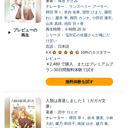
著者：
猿渡 かざみ
ナレーター：
ランズベリー アーサー
,
稗田 寧々
,
米内 佑希
,
望田 ひまり
,
園田
れい
,
藤井 隼
,
柳田 カンナ
,
小田切 優衣
,
山本 真綺
,
池田 百々香
再生時間： 6 時間 20 分
プレビューの
再生
シリーズ：
塩対応の佐藤さんが俺にだ
け甘い
言語： 日本語
4.4
10件のカスタマー
レビュー
￥2,480
で購入、またはプレミアムプ
ラン30日間無料体験で試す
無料体験を試す
人類は衰退しました１（ガガガ文
庫）
著者：
田中 ロミオ
ナレーター：
稗田 寧々
,
鈴木 勝美
,
小林
大紀
,
蘭乃 和佳子
,
南波 ゆき
,
越乃 奏
,