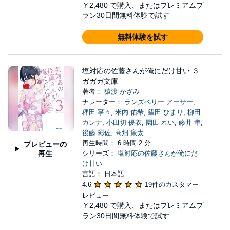
￥2,480
で購入、またはプレミアムプ
ラン30日間無料体験で試す
無料体験を試す
塩対応の佐藤さんが俺にだけ甘い ３
ガガガ文庫
著者：
猿渡 かざみ
ナレーター：
ランズベリー アーサー
,
稗田 寧々
,
米内 佑希
,
望田 ひまり
,
柳田
カンナ
,
小田切 優衣
,
園田 れい
,
藤井 隼
,
後藤 彩佐
,
高畑 廉太
再生時間： 6 時間 2 分
プレビューの
再生
シリーズ：
塩対応の佐藤さんが俺にだ
け甘い
言語： 日本語
4.6
19件のカスタマー
レビュー
￥2,480
で購入、またはプレミアムプ
ラン30日間無料体験で試す