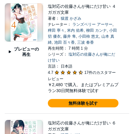
塩対応の佐藤さんが俺にだけ甘い ４
ガガガ文庫
著者：
猿渡 かざみ
ナレーター：
ランズベリー アーサー
,
稗田 寧々
,
米内 佑希
,
柳田 カンナ
,
小田
切 優衣
,
藤井 隼
,
小田柿 悠太
,
山本 真
綺
,
池田 百々香
,
三波 春香
再生時間： 7 時間 1 分
プレビューの
再生
シリーズ：
塩対応の佐藤さんが俺にだ
け甘い
言語： 日本語
4.7
17件のカスタマー
レビュー
￥2,480
で購入、またはプレミアムプ
ラン30日間無料体験で試す
無料体験を試す
塩対応の佐藤さんが俺にだけ甘い ６
ガガガ文庫