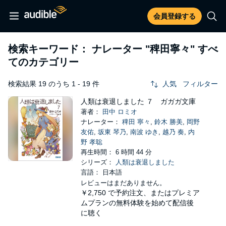
会員登録する
検索キーワード： ナレーター
"稗田寧々"
すべ
てのカテゴリー
検索結果 19 のうち 1 - 19 件
人気
フィルター
人類は衰退しました ７ ガガガ文庫
著者：
田中 ロミオ
ナレーター：
稗田 寧々
,
鈴木 勝美
,
岡野
友佑
,
坂東 琴乃
,
南波 ゆき
,
越乃 奏
,
内
野 孝聡
再生時間： 6 時間 44 分
シリーズ：
人類は衰退しました
言語： 日本語
レビューはまだありません。
￥2,750
で予約注文、またはプレミア
ムプランの無料体験を始めて配信後
に聴く