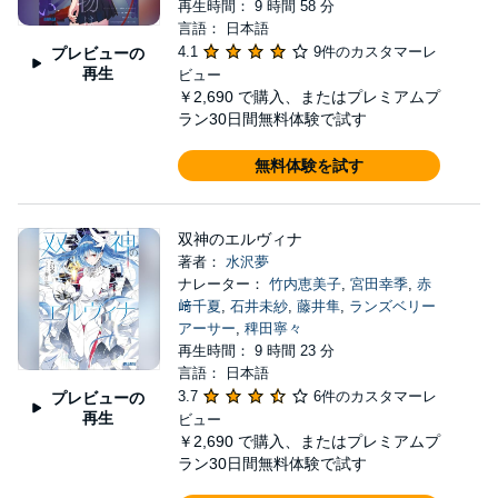
再生時間： 9 時間 58 分
言語： 日本語
4.1
9件のカスタマーレ
プレビューの
再生
ビュー
￥2,690
で購入、またはプレミアムプ
ラン30日間無料体験で試す
無料体験を試す
双神のエルヴィナ
著者：
水沢夢
ナレーター：
竹内恵美子
,
宮田幸季
,
赤
﨑千夏
,
石井未紗
,
藤井隼
,
ランズベリー
アーサー
,
稗田寧々
再生時間： 9 時間 23 分
言語： 日本語
3.7
6件のカスタマーレ
プレビューの
再生
ビュー
￥2,690
で購入、またはプレミアムプ
ラン30日間無料体験で試す