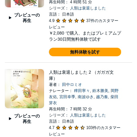
再生時間： 4 時間 51 分
シリーズ：
人類は衰退しました
言語： 日本語
プレビューの
再生
4.9
37件のカスタマー
レビュー
￥2,080
で購入、またはプレミアムプ
ラン30日間無料体験で試す
無料体験を試す
人類は衰退しました 2 （ガガガ文
庫）
著者：
田中ロミオ
ナレーター：
稗田寧々
,
鈴木勝美
,
岡野
友佑
,
宮田幸季
,
南波ゆき
,
越乃奏
,
柴田
芽衣
再生時間： 7 時間 32 分
シリーズ：
人類は衰退しました
プレビューの
再生
言語： 日本語
4.7
103件のカスタマー
レビュー