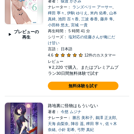
著者：
猿渡 かざみ
ナレーター：
ランズベリー アーサー
,
稗田 寧々
,
伊駒 ゆりえ
,
米内 佑希
,
山本
真綺
,
池田 百々香
,
三波 春香
,
藤井 隼
,
小田柿 悠太
,
宮城 一貴
再生時間： 5 時間 41 分
プレビューの
再生
シリーズ：
塩対応の佐藤さんが俺にだ
け甘い
言語： 日本語
4.6
12件のカスタマー
レビュー
￥2,220
で購入、またはプレミアムプ
ラン30日間無料体験で試す
無料体験を試す
路地裏に怪物はもういない
著者：
今慈 ムジナ
ナレーター：
勝呂 美和子
,
鵜澤 正太郎
,
天海 由梨奈
,
陣谷 遥
,
稗田 寧々
,
佐々木
奈緒
,
小針 彩希
,
弓野 真紀