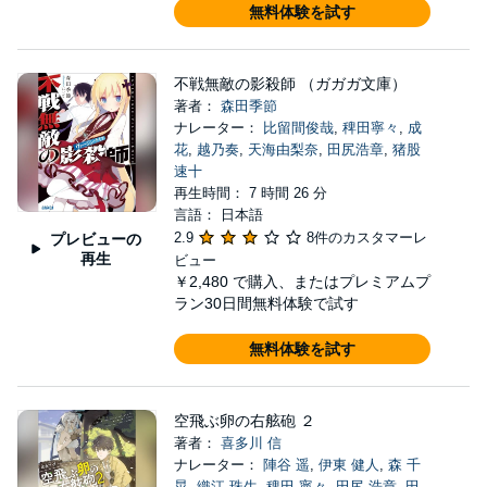
無料体験を試す
不戦無敵の影殺師 （ガガガ文庫）
著者：
森田季節
ナレーター：
比留間俊哉
,
稗田寧々
,
成
花
,
越乃奏
,
天海由梨奈
,
田尻浩章
,
猪股
速十
再生時間： 7 時間 26 分
言語： 日本語
2.9
8件のカスタマーレ
プレビューの
再生
ビュー
￥2,480
で購入、またはプレミアムプ
ラン30日間無料体験で試す
無料体験を試す
空飛ぶ卵の右舷砲 ２
著者：
喜多川 信
ナレーター：
陣谷 遥
,
伊東 健人
,
森 千
晃
,
織江 珠生
,
稗田 寧々
,
田尻 浩章
,
田