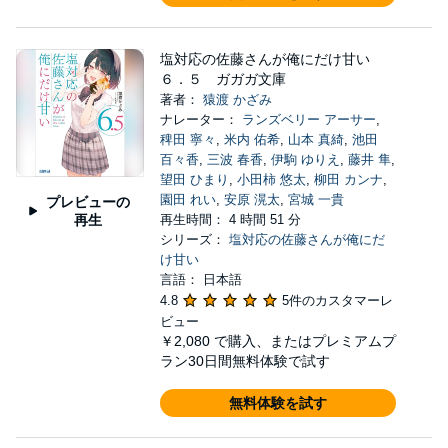
塩対応の佐藤さんが俺にだけ甘い
６．５ ガガガ文庫
著者：
猿渡 かざみ
ナレーター：
ランズベリー アーサー
,
稗田 寧々
,
米内 佑希
,
山本 真綺
,
池田
百々香
,
三波 春香
,
伊駒 ゆりえ
,
藤井 隼
,
望田 ひまり
,
小田柿 悠太
,
柳田 カンナ
,
園田 れい
,
安原 滉太
,
宮城 一貴
プレビューの
再生
再生時間： 4 時間 51 分
シリーズ：
塩対応の佐藤さんが俺にだ
け甘い
言語： 日本語
4.8
5件のカスタマーレ
ビュー
￥2,080
で購入、またはプレミアムプ
ラン30日間無料体験で試す
無料体験を試す