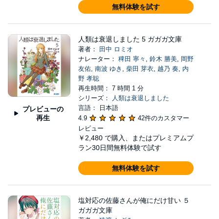
無料体験を試す
人類は衰退しました 5 ガガガ文庫
著者：
田中 ロミオ
ナレーター：
稗田 寧々
,
鈴木 勝美
,
岡野
友佑
,
南波 ゆき
,
柴田 芽衣
,
越乃 奏
,
内
野 孝聡
再生時間： 7 時間 1 分
シリーズ：
人類は衰退しました
言語： 日本語
プレビューの
再生
4.9
42件のカスタマー
レビュー
￥2,480
で購入、またはプレミアムプ
ラン30日間無料体験で試す
無料体験を試す
塩対応の佐藤さんが俺にだけ甘い ５
ガガガ文庫