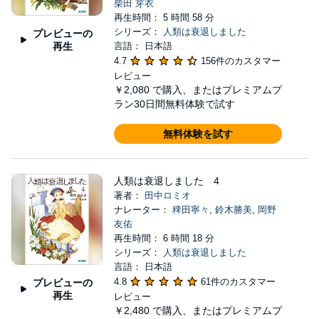
柴田 芽衣
再生時間： 5 時間 58 分
シリーズ：
人類は衰退しました
プレビューの
再生
言語： 日本語
4.7
156件のカスタマー
レビュー
￥2,080
で購入、またはプレミアムプ
ラン30日間無料体験で試す
無料体験を試す
人類は衰退しました 4
著者：
田中ロミオ
ナレーター：
稗田寧々
,
鈴木勝美
,
岡野
友佑
再生時間： 6 時間 18 分
シリーズ：
人類は衰退しました
言語： 日本語
4.8
61件のカスタマー
プレビューの
再生
レビュー
￥2,480
で購入、またはプレミアムプ