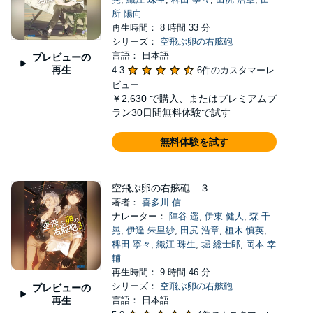
所 陽向
再生時間： 8 時間 33 分
シリーズ：
空飛ぶ卵の右舷砲
言語： 日本語
プレビューの
再生
4.3
6件のカスタマーレ
ビュー
￥2,630
で購入、またはプレミアムプ
ラン30日間無料体験で試す
無料体験を試す
空飛ぶ卵の右舷砲 ３
著者：
喜多川 信
ナレーター：
陣谷 遥
,
伊東 健人
,
森 千
晃
,
伊達 朱里紗
,
田尻 浩章
,
植木 慎英
,
稗田 寧々
,
織江 珠生
,
堀 総士郎
,
岡本 幸
輔
再生時間： 9 時間 46 分
シリーズ：
空飛ぶ卵の右舷砲
プレビューの
再生
言語： 日本語