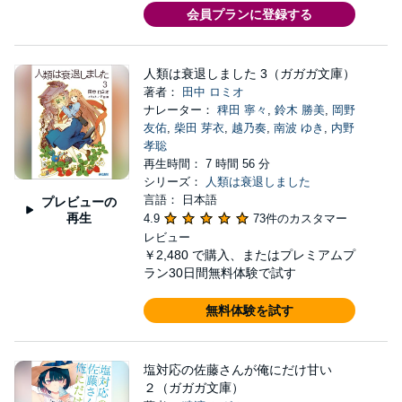
会員プランに登録する
人類は衰退しました 3（ガガガ文庫）
著者：
田中 ロミオ
ナレーター：
稗田 寧々
,
鈴木 勝美
,
岡野
友佑
,
柴田 芽衣
,
越乃奏
,
南波 ゆき
,
内野
孝聡
再生時間： 7 時間 56 分
シリーズ：
人類は衰退しました
言語： 日本語
プレビューの
再生
4.9
73件のカスタマー
レビュー
￥2,480
で購入、またはプレミアムプ
ラン30日間無料体験で試す
無料体験を試す
塩対応の佐藤さんが俺にだけ甘い
２（ガガガ文庫）