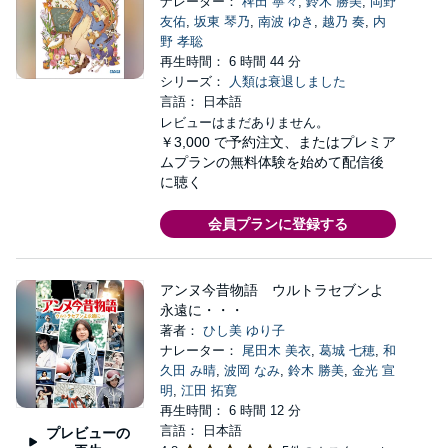
ナレーター：
稗田 寧々
,
鈴木 勝美
,
岡野
友佑
,
坂東 琴乃
,
南波 ゆき
,
越乃 奏
,
内
野 孝聡
再生時間： 6 時間 44 分
シリーズ：
人類は衰退しました
言語： 日本語
レビューはまだありません。
￥3,000
で予約注文、またはプレミア
ムプランの無料体験を始めて配信後
に聴く
会員プランに登録する
アンヌ今昔物語 ウルトラセブンよ
永遠に・・・
著者：
ひし美 ゆり子
ナレーター：
尾田木 美衣
,
葛城 七穂
,
和
久田 み晴
,
波岡 なみ
,
鈴木 勝美
,
金光 宣
明
,
江田 拓寛
再生時間： 6 時間 12 分
言語： 日本語
プレビューの