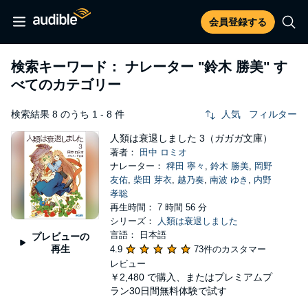
会員登録する
検索キーワード： ナレーター
"鈴木 勝美"
す
べてのカテゴリー
検索結果 8 のうち 1 - 8 件
人気
フィルター
人類は衰退しました 3（ガガガ文庫）
著者：
田中 ロミオ
ナレーター：
稗田 寧々
,
鈴木 勝美
,
岡野
友佑
,
柴田 芽衣
,
越乃奏
,
南波 ゆき
,
内野
孝聡
再生時間： 7 時間 56 分
シリーズ：
人類は衰退しました
言語： 日本語
プレビューの
再生
4.9
73件のカスタマー
レビュー
￥2,480
で購入、またはプレミアムプ
ラン30日間無料体験で試す