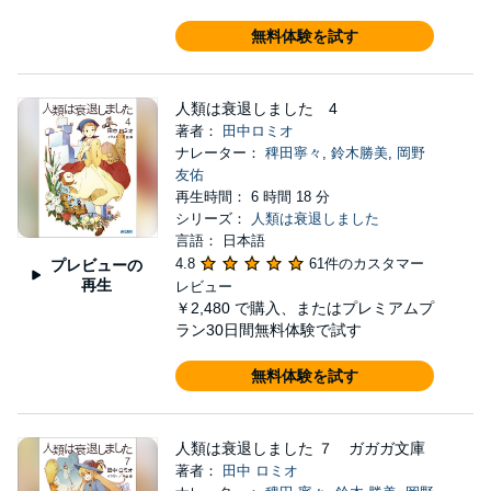
無料体験を試す
人類は衰退しました 4
著者：
田中ロミオ
ナレーター：
稗田寧々
,
鈴木勝美
,
岡野
友佑
再生時間： 6 時間 18 分
シリーズ：
人類は衰退しました
言語： 日本語
4.8
61件のカスタマー
プレビューの
再生
レビュー
￥2,480
で購入、またはプレミアムプ
ラン30日間無料体験で試す
無料体験を試す
人類は衰退しました ７ ガガガ文庫
著者：
田中 ロミオ