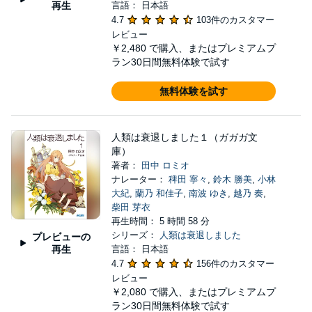
再生
言語： 日本語
4.7
103件のカスタマー
レビュー
￥2,480
で購入、またはプレミアムプ
ラン30日間無料体験で試す
無料体験を試す
人類は衰退しました１（ガガガ文
庫）
著者：
田中 ロミオ
ナレーター：
稗田 寧々
,
鈴木 勝美
,
小林
大紀
,
蘭乃 和佳子
,
南波 ゆき
,
越乃 奏
,
柴田 芽衣
再生時間： 5 時間 58 分
シリーズ：
人類は衰退しました
プレビューの
再生
言語： 日本語
4.7
156件のカスタマー
レビュー
￥2,080
で購入、またはプレミアムプ
ラン30日間無料体験で試す