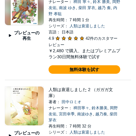
ナレーター：
稗田 寧々
,
鈴木 勝美
,
岡野
友佑
,
南波 ゆき
,
柴田 芽衣
,
越乃 奏
,
内
野 孝聡
再生時間： 7 時間 1 分
シリーズ：
人類は衰退しました
言語： 日本語
プレビューの
再生
4.9
42件のカスタマー
レビュー
￥2,480
で購入、またはプレミアムプ
ラン30日間無料体験で試す
無料体験を試す
人類は衰退しました 2 （ガガガ文
庫）
著者：
田中ロミオ
ナレーター：
稗田寧々
,
鈴木勝美
,
岡野
友佑
,
宮田幸季
,
南波ゆき
,
越乃奏
,
柴田
芽衣
再生時間： 7 時間 32 分
シリーズ：
人類は衰退しました
プレビューの