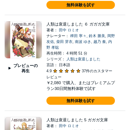
無料体験を試す
人類は衰退しました ６ ガガガ文庫
著者：
田中 ロミオ
ナレーター：
稗田 寧々
,
鈴木 勝美
,
岡野
友佑
,
柴田 芽衣
,
南波 ゆき
,
越乃 奏
,
内
野 孝聡
再生時間： 4 時間 51 分
シリーズ：
人類は衰退しました
言語： 日本語
プレビューの
再生
4.9
37件のカスタマー
レビュー
￥2,080
で購入、またはプレミアムプ
ラン30日間無料体験で試す
無料体験を試す
人類は衰退しました 5 ガガガ文庫
著者：
田中 ロミオ