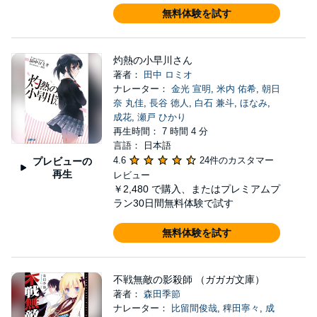
無料体験を試す
灼熱の小早川さん
著者：
田中 ロミオ
ナレーター：
金光 宣明
,
米内 佑希
,
朝日
奈 丸佳
,
長谷 徳人
,
白石 兼斗
,
ほなみ
,
成花
,
瀬戸 ひかり
再生時間： 7 時間 4 分
言語： 日本語
4.6
24件のカスタマー
プレビューの
再生
レビュー
￥2,480
で購入、またはプレミアムプ
ラン30日間無料体験で試す
無料体験を試す
不戦無敵の影殺師 （ガガガ文庫）
著者：
森田季節
ナレーター：
比留間俊哉
,
稗田寧々
,
成