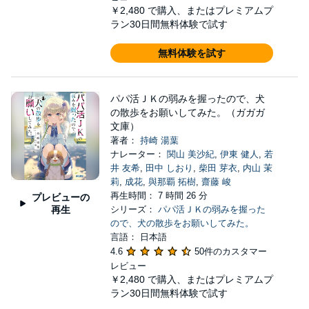
￥2,480
で購入、またはプレミアムプ
ラン30日間無料体験で試す
無料体験を試す
パパ活ＪＫの弱みを握ったので、犬
の散歩をお願いしてみた。（ガガガ
文庫）
著者：
持崎 湯葉
ナレーター：
関山 美沙紀
,
伊東 健人
,
若
井 友希
,
田中 しおり
,
柴田 芽衣
,
内山 茉
莉
,
成花
,
與那覇 拓樹
,
齋藤 峻
再生時間： 7 時間 26 分
プレビューの
再生
シリーズ：
パパ活ＪＫの弱みを握った
ので、犬の散歩をお願いしてみた。
言語： 日本語
4.6
50件のカスタマー
レビュー
￥2,480
で購入、またはプレミアムプ
ラン30日間無料体験で試す