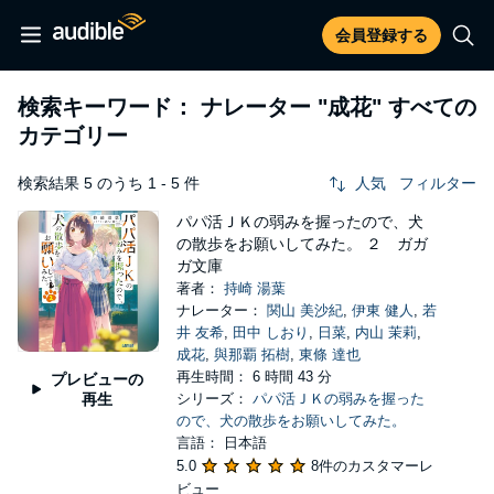
会員登録する
検索キーワード： ナレーター
"成花"
すべての
カテゴリー
検索結果 5 のうち 1 - 5 件
人気
フィルター
パパ活ＪＫの弱みを握ったので、犬
の散歩をお願いしてみた。 ２ ガガ
ガ文庫
著者：
持崎 湯葉
ナレーター：
関山 美沙紀
,
伊東 健人
,
若
井 友希
,
田中 しおり
,
日菜
,
内山 茉莉
,
成花
,
與那覇 拓樹
,
東條 達也
再生時間： 6 時間 43 分
プレビューの
再生
シリーズ：
パパ活ＪＫの弱みを握った
ので、犬の散歩をお願いしてみた。
言語： 日本語
5.0
8件のカスタマーレ
ビュー