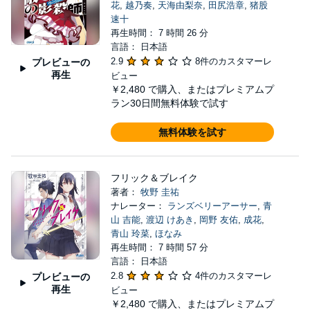
花
,
越乃奏
,
天海由梨奈
,
田尻浩章
,
猪股
速十
再生時間： 7 時間 26 分
言語： 日本語
2.9
8件のカスタマーレ
プレビューの
再生
ビュー
￥2,480
で購入、またはプレミアムプ
ラン30日間無料体験で試す
無料体験を試す
フリック＆ブレイク
著者：
牧野 圭祐
ナレーター：
ランズベリーアーサー
,
青
山 吉能
,
渡辺 けあき
,
岡野 友佑
,
成花
,
青山 玲菜
,
ほなみ
再生時間： 7 時間 57 分
言語： 日本語
2.8
4件のカスタマーレ
プレビューの
再生
ビュー
￥2,480
で購入、またはプレミアムプ