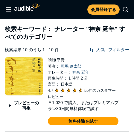
会員登録する
検索キーワード： ナレーター
"神奈 延年"
す
べてのカテゴリー
検索結果 10 のうち 1 - 10 件
人気
フィルター
喧嘩早雲
著者：
司馬 遼太郎
ナレーター：
神奈 延年
再生時間： 1 時間 2 分
言語： 日本語
4.7
55件のカスタマー
レビュー
￥1,020
で購入、またはプレミアムプ
プレビューの
再生
ラン30日間無料体験で試す
無料体験を試す