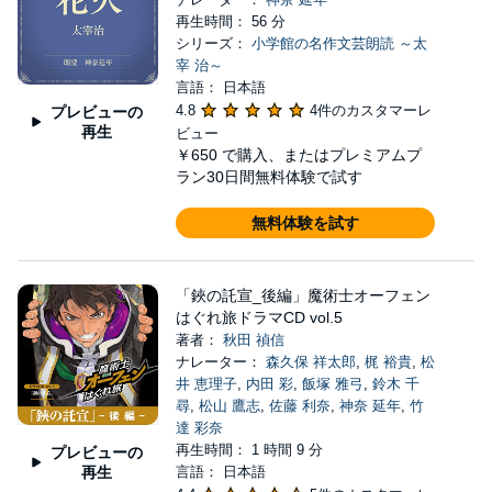
再生時間： 56 分
シリーズ：
小学館の名作文芸朗読 ～太
宰 治～
言語： 日本語
4.8
4件のカスタマーレ
プレビューの
再生
ビュー
￥650
で購入、またはプレミアムプ
ラン30日間無料体験で試す
無料体験を試す
「鋏の託宣_後編」魔術士オーフェン
はぐれ旅ドラマCD vol.5
著者：
秋田 禎信
ナレーター：
森久保 祥太郎
,
梶 裕貴
,
松
井 恵理子
,
内田 彩
,
飯塚 雅弓
,
鈴木 千
尋
,
松山 鷹志
,
佐藤 利奈
,
神奈 延年
,
竹
達 彩奈
再生時間： 1 時間 9 分
プレビューの
再生
言語： 日本語