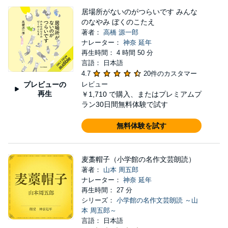
居場所がないのがつらいです みんな
のなやみ ぼくのこたえ
著者：
高橋 源一郎
ナレーター：
神奈 延年
再生時間： 4 時間 50 分
言語： 日本語
4.7
20件のカスタマー
プレビューの
レビュー
再生
￥1,710
で購入、またはプレミアムプ
ラン30日間無料体験で試す
無料体験を試す
麦藁帽子（小学館の名作文芸朗読）
著者：
山本 周五郎
ナレーター：
神奈 延年
再生時間： 27 分
シリーズ：
小学館の名作文芸朗読 ～山
本 周五郎～
言語： 日本語