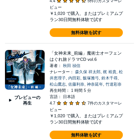
4.4
5件のカスタマーレ
ビュー
￥1,020
で購入、またはプレミアムプ
ラン30日間無料体験で試す
無料体験を試す
「女神未来_前編」魔術士オーフェン
はぐれ旅ドラマCD vol.6
著者：
秋田 禎信
ナレーター：
森久保 祥太郎
,
梶 裕貴
,
松
井恵理子
,
内田彩
,
飯塚雅弓
,
鈴木千尋
,
松山鷹志
,
佐藤利奈
,
神奈延年
,
竹達彩奈
再生時間： 1 時間 5 分
言語： 日本語
プレビューの
再生
4.7
7件のカスタマーレ
ビュー
￥1,020
で購入、またはプレミアムプ
ラン30日間無料体験で試す
無料体験を試す