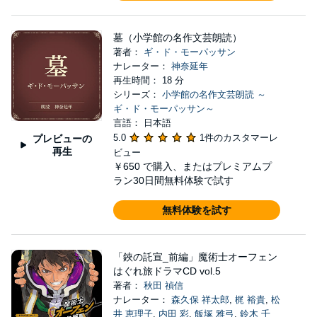
墓（小学館の名作文芸朗読）
著者：
ギ・ド・モーパッサン
ナレーター：
神奈延年
再生時間： 18 分
シリーズ：
小学館の名作文芸朗読 ～
ギ・ド・モーパッサン～
言語： 日本語
5.0
1件のカスタマーレ
プレビューの
再生
ビュー
￥650
で購入、またはプレミアムプ
ラン30日間無料体験で試す
無料体験を試す
「鋏の託宣_前編」魔術士オーフェン
はぐれ旅ドラマCD vol.5
著者：
秋田 禎信
ナレーター：
森久保 祥太郎
,
梶 裕貴
,
松
井 恵理子
,
内田 彩
,
飯塚 雅弓
,
鈴木 千