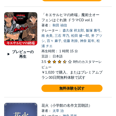
「キエサルヒマの終端」魔術士オー
フェンはぐれ旅 ドラマCD vol.1
著者：
秋田 禎信
ナレーター：
森久保 祥太郎
,
飯塚 雅弓
,
南 央美
,
三石 琴乃
,
松田 健一郎
,
斧 アツ
シ
,
百々 麻子
,
佐藤 利奈
,
神奈 延年
,
松
浦 チエ
再生時間： 1 時間 15 分
プレビューの
再生
言語： 日本語
3.5
8件のカスタマーレ
ビュー
￥1,020
で購入、またはプレミアムプ
ラン30日間無料体験で試す
無料体験を試す
花火（小学館の名作文芸朗読）
著者：
太宰 治
ナレーター：
神奈 延年