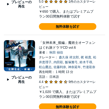
5.0
1件のカスタマーレ
プレビューの
再生
ビュー
￥650
で購入、またはプレミアムプ
ラン30日間無料体験で試す
無料体験を試す
「女神未来_後編」魔術士オーフェン
はぐれ旅ドラマCD vol.6
著者：
秋田 禎信
ナレーター：
森久保 祥太郎
,
梶 裕貴
,
松
井恵理子
,
内田彩
,
飯塚雅弓
,
鈴木千尋
,
松山鷹志
,
佐藤利奈
,
神奈延年
,
竹達彩奈
再生時間： 1 時間 13 分
言語： 日本語
プレビューの
再生
4.4
9件のカスタマーレ
ビュー
￥1,020
で購入、またはプレミアムプ
ラン30日間無料体験で試す
無料体験を試す