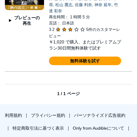
尋
,
松山 鷹志
,
佐藤 利奈
,
神奈 延年
,
竹
達 彩奈
再生時間： 1 時間 5 分
プレビューの
再生
言語： 日本語
3.2
5件のカスタマーレ
ビュー
￥1,020
で購入、またはプレミアムプ
ラン30日間無料体験で試す
無料体験を試す
1 / 1 ページ
利用規約
プライバシー規約
パーソナライズド広告規約
特定商取引法に基づく表示
Only from Audibleについて