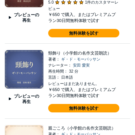
5.0
1件のカスタマーレ
ビュー
￥650
で購入、またはプレミアムプ
プレビューの
再生
ラン30日間無料体験で試す
無料体験を試す
頸飾り（小学館の名作文芸朗読）
著者：
ギ・ド・モーパッサン
ナレーター：
安田 愛実
再生時間： 32 分
言語： 日本語
レビューはまだありません。
￥650
で購入、またはプレミアムプ
ラン30日間無料体験で試す
プレビューの
再生
無料体験を試す
親ごころ（小学館の名作文芸朗読）
著者：
ギ・ド・モーパッサン