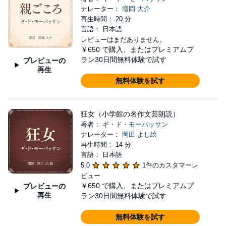
ナレーター：
増岡 大介
再生時間： 20 分
言語： 日本語
レビューはまだありません。
￥650
で購入、またはプレミアムプ
ラン30日間無料体験で試す
プレビューの
再生
無料体験を試す
狂女（小学館の名作文芸朗読）
著者：
ギ・ド・モーパッサン
ナレーター：
岡田 よし絵
再生時間： 14 分
言語： 日本語
5.0
1件のカスタマーレ
ビュー
￥650
で購入、またはプレミアムプ
プレビューの
再生
ラン30日間無料体験で試す
無料体験を試す