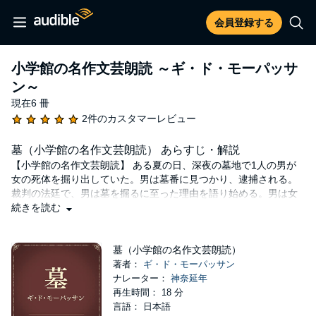
会員登録する
小学館の名作文芸朗読 ～ギ・ド・モーパッサ
ン～
現在6 冊
2件のカスタマーレビュー
墓（小学館の名作文芸朗読） あらすじ・解説
【小学館の名作文芸朗読】 ある夏の日、深夜の墓地で1人の男が
女の死体を掘り出していた。男は墓番に見つかり、逮捕される。
裁判の法廷で、男は墓を掘るに至った理由を語り始める。男は女
のことを「もの狂おしいまでに熱愛していた」「命そのものだっ
続きを読む
た」と主張する。風邪をこじらせすぐに亡くなり、茫然としてい
る間に埋葬されてしまい、次第に「二度と彼女には会えない」と
いう考えが浮かび、気がおかしくなってしまったと言う。静まり
墓（小学館の名作文芸朗読）
返った法廷で、男に下された判決とは……。
著者：
ギ・ド・モーパッサン
ナレーター：
神奈延年
©- (P)エイトリンクス
再生時間： 18 分
言語： 日本語