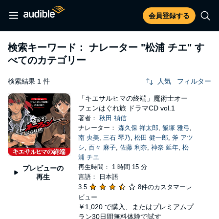
会員登録する
検索キーワード： ナレーター
"松浦 チエ"
す
べてのカテゴリー
検索結果 1 件
人気
フィルター
「キエサルヒマの終端」魔術士オー
フェンはぐれ旅 ドラマCD vol.1
著者：
秋田 禎信
ナレーター：
森久保 祥太郎
,
飯塚 雅弓
,
南 央美
,
三石 琴乃
,
松田 健一郎
,
斧 アツ
シ
,
百々 麻子
,
佐藤 利奈
,
神奈 延年
,
松
浦 チエ
再生時間： 1 時間 15 分
プレビューの
再生
言語： 日本語
3.5
8件のカスタマーレ
ビュー
￥1,020
で購入、またはプレミアムプ
ラン30日間無料体験で試す