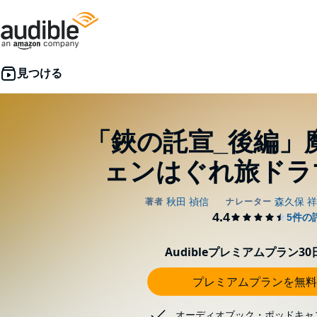
「鋏の託宣_後編」
ェンはぐれ旅ドラマC
Audibleプレミアムプラン3
プレミアムプランを無料
オーディオブック・ポッドキャ