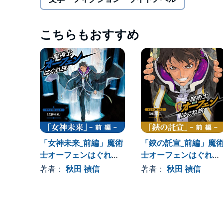
■CAST
オーフェン・フィンランディ：森久保祥太郎
マヨール・マクレディ：梶裕貴
こちらもおすすめ
ベイジット・パッキンガム：松井恵理子
イシリーン：内田彩
クリーオウ・フィンランディ：飯塚雅弓
マジク・リン：鈴木千尋
エド・サンクタム：松山鷹志
イザベラ・スイートハート：佐藤利奈
サルア・ソリュード：神奈延年
ラッツベイン・フィンランディ：竹達彩奈
エッジ・フィンランディ：伊藤静
ラチェット・フィンランディ：日高里菜
「女神未来_前編」魔術
「鋏の託宣_前編」魔
コンスタンス・マギー・フェイズ：高橋美佳子
士オーフェンはぐれ旅
士オーフェンはぐれ旅
ドロシー・マギー・ハウザー：斎賀みつき
ボニー・マギー：大原さやか
ドラマCD vol.6
ドラマCD vol.5
著者：
秋田 禎信
著者：
秋田 禎信
ジェイコブス・マクトーン：山本兼平
カーロッタ・マウセン：田中敦子
※本商品は「魔術士オーフェンはぐれ旅 魔王編 