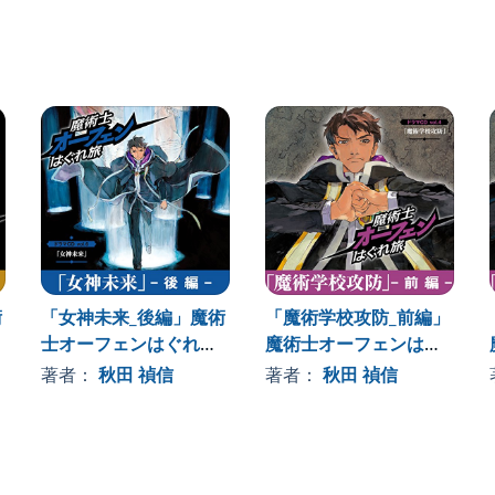
術
「女神未来_後編」魔術
「魔術学校攻防_前編」
士オーフェンはぐれ旅
魔術士オーフェンはぐ
ドラマCD vol.6
れ旅ドラマCD vol.4
著者：
秋田 禎信
著者：
秋田 禎信
初回限定版」に付帯していたドラマＣＤの単体商品で