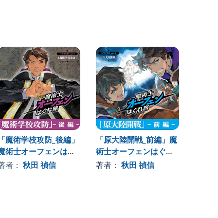
「魔術学校攻防_後編」
「原大陸開戦_前編」魔
「解放
魔術士オーフェンはぐ
術士オーフェンはぐれ
魔術士
れ旅ドラマCD vol.4
旅 ドラマCD vol.2
れ旅 ド
著者：
秋田 禎信
著者：
秋田 禎信
著者