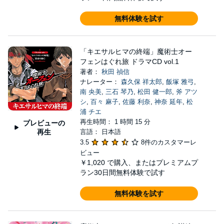
無料体験を試す
「キエサルヒマの終端」魔術士オー
フェンはぐれ旅 ドラマCD vol.1
著者：
秋田 禎信
ナレーター：
森久保 祥太郎
,
飯塚 雅弓
,
南 央美
,
三石 琴乃
,
松田 健一郎
,
斧 アツ
シ
,
百々 麻子
,
佐藤 利奈
,
神奈 延年
,
松
浦 チエ
再生時間： 1 時間 15 分
プレビューの
再生
言語： 日本語
3.5
8件のカスタマーレ
ビュー
￥1,020
で購入、またはプレミアムプ
ラン30日間無料体験で試す
無料体験を試す