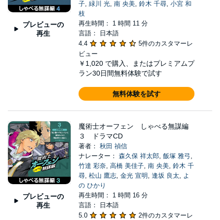
子
,
緑川 光
,
南 央美
,
鈴木 千尋
,
小宮 和
枝
再生時間： 1 時間 11 分
プレビューの
再生
言語： 日本語
4.4
5件のカスタマーレ
ビュー
￥1,020
で購入、またはプレミアムプ
ラン30日間無料体験で試す
無料体験を試す
魔術士オーフェン しゃべる無謀編
３ ドラマCD
著者：
秋田 禎信
ナレーター：
森久保 祥太郎
,
飯塚 雅弓
,
竹達 彩奈
,
高橋 美佳子
,
南 央美
,
鈴木 千
尋
,
松山 鷹志
,
金光 宣明
,
逢坂 良太
,
よ
の ひかり
再生時間： 1 時間 16 分
プレビューの
再生
言語： 日本語
5.0
2件のカスタマーレ