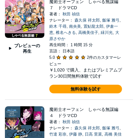
魔術士オーフェン しゃべる無謀編
７ ドラマCD
著者：
秋田 禎信
ナレーター：
森久保 祥太郎
,
飯塚 雅弓
,
鈴木 千尋
,
南央美
,
置鮎龍太郎
,
伊倉一
恵
,
椎名へきる
,
高橋美佳子
,
緑川光
,
大
原さやか
再生時間： 1 時間 15 分
プレビューの
再生
言語： 日本語
5.0
2件のカスタマーレ
ビュー
￥1,020
で購入、またはプレミアムプ
ラン30日間無料体験で試す
無料体験を試す
魔術士オーフェン しゃべる無謀編
４ ドラマCD
著者：
秋田 禎信
ナレーター：
森久保 祥太郎
,
飯塚 雅弓
,
竹達 彩奈
,
伊藤 静
,
日高 里菜
,
高橋 美佳