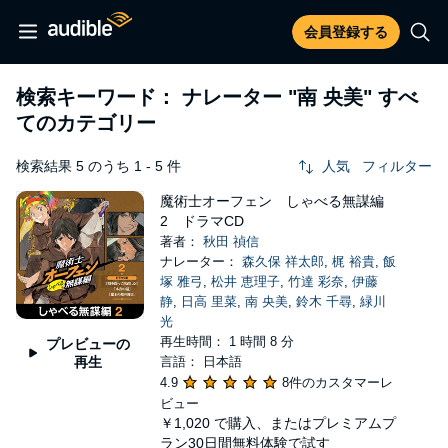
会員登録する
検索キーワード： ナレーター
"南 央美"
すべ
てのカテゴリー
検索結果 5 のうち 1 - 5 件
人気
フィルター
魔術士オーフェン しゃべる無謀編
2 ドラマCD
著者：
秋田 禎信
ナレーター：
森久保 祥太郎
,
梶 裕貴
,
飯
塚 雅弓
,
松井 恵理子
,
竹達 彩奈
,
伊藤
静
,
日高 里菜
,
南 央美
,
鈴木 千尋
,
緑川
光
再生時間： 1 時間 8 分
プレビューの
再生
言語： 日本語
4.9
8件のカスタマーレ
ビュー
￥1,020
で購入、またはプレミアムプ
ラン30日間無料体験で試す