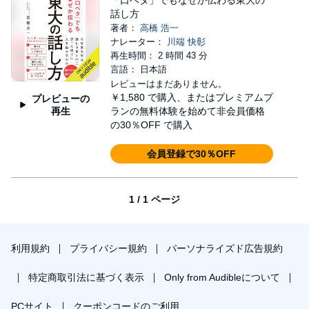
「口ベタ」でもなぜか伝わる東大の
話し方
著者：
高橋 浩一
ナレーター：
川端 快彰
再生時間： 2 時間 43 分
言語： 日本語
レビューはまだありません。
￥1,580
で購入、またはプレミアムプ
プレビューの
再生
ランの無料体験を始めて非会員価格
の30％OFF で購入
会員登録で30％OFF
1 / 1 ページ
利用規約
プライバシー規約
パーソナライズド広告規約
特定商取引法に基づく表示
Only from Audibleについて
PCサイト
クーポンコードのご利用