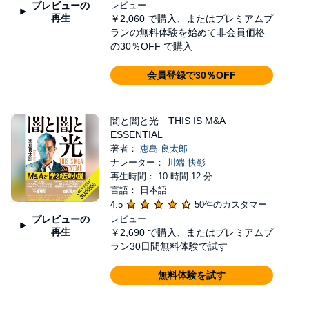
プレビューの
レビュー
再生
￥2,060
で購入、またはプレミアムプ
ランの無料体験を始めて非会員価格
の30％OFF で購入
会員登録で30％OFF
闇と闇と光 THIS IS M&A
ESSENTIAL
著者：
恵島 良太郎
ナレーター：
川端 快彰
再生時間： 10 時間 12 分
言語： 日本語
4.5
50件のカスタマー
プレビューの
レビュー
再生
￥2,690
で購入、またはプレミアムプ
ラン30日間無料体験で試す
無料体験を試す