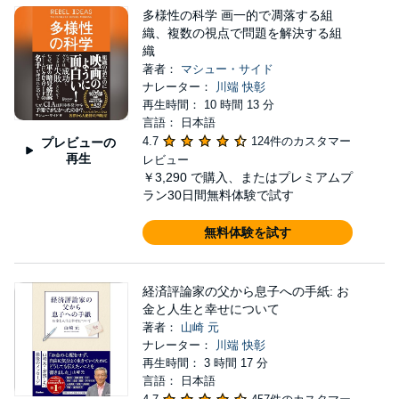
多様性の科学 画一的で凋落する組
織、複数の視点で問題を解決する組
織
著者：
マシュー・サイド
ナレーター：
川端 快彰
再生時間： 10 時間 13 分
言語： 日本語
4.7
124件のカスタマー
プレビューの
再生
レビュー
￥3,290
で購入、またはプレミアムプ
ラン30日間無料体験で試す
無料体験を試す
経済評論家の父から息子への手紙: お
金と人生と幸せについて
著者：
山崎 元
ナレーター：
川端 快彰
再生時間： 3 時間 17 分
言語： 日本語