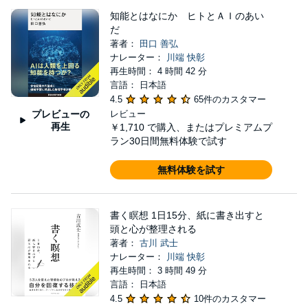
知能とはなにか ヒトとＡＩのあい
だ
著者：
田口 善弘
ナレーター：
川端 快彰
再生時間： 4 時間 42 分
言語： 日本語
4.5
65件のカスタマー
プレビューの
レビュー
再生
￥1,710
で購入、またはプレミアムプ
ラン30日間無料体験で試す
無料体験を試す
書く瞑想 1日15分、紙に書き出すと
頭と心が整理される
著者：
古川 武士
ナレーター：
川端 快彰
再生時間： 3 時間 49 分
言語： 日本語
4.5
10件のカスタマー