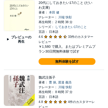
20代にしておきたい17のこと (だい
わ文庫)
著者：
本田 健
ナレーター：
川端 快彰
再生時間： 2 時間 38 分
シリーズ：
しておきたい17のこと
言語： 日本語
4.6
33件のカスタマー
プレビューの
再生
レビュー
￥1,580
で購入、またはプレミアムプ
ラン30日間無料体験で試す
無料体験を試す
魏武注孫子
著者：
曹 操
,
渡邉 義浩
ナレーター：
川端 快彰
再生時間： 8 時間 37 分
言語： 日本語
4.8
4件のカスタマーレ
ビュー