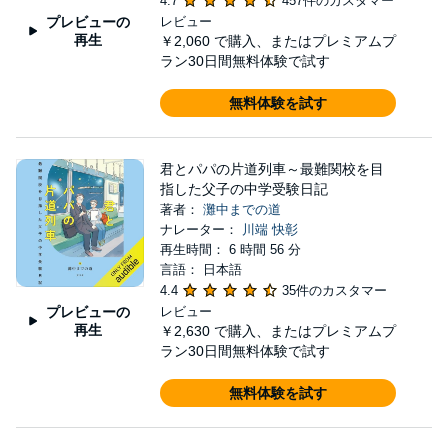
4.7
457件のカスタマー
プレビューの
レビュー
再生
￥2,060
で購入、またはプレミアムプ
ラン30日間無料体験で試す
無料体験を試す
君とパパの片道列車～最難関校を目
指した父子の中学受験日記
著者：
灘中までの道
ナレーター：
川端 快彰
再生時間： 6 時間 56 分
言語： 日本語
4.4
35件のカスタマー
プレビューの
レビュー
再生
￥2,630
で購入、またはプレミアムプ
ラン30日間無料体験で試す
無料体験を試す