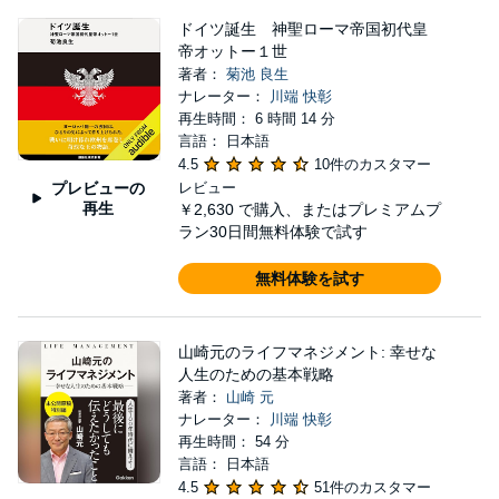
ドイツ誕生 神聖ローマ帝国初代皇
帝オットー１世
著者：
菊池 良生
ナレーター：
川端 快彰
再生時間： 6 時間 14 分
言語： 日本語
4.5
10件のカスタマー
プレビューの
レビュー
再生
￥2,630
で購入、またはプレミアムプ
ラン30日間無料体験で試す
無料体験を試す
山崎元のライフマネジメント: 幸せな
人生のための基本戦略
著者：
山崎 元
ナレーター：
川端 快彰
再生時間： 54 分
言語： 日本語
4.5
51件のカスタマー