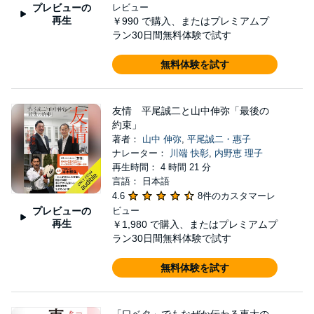
プレビューの
レビュー
再生
￥990
で購入、またはプレミアムプ
ラン30日間無料体験で試す
無料体験を試す
友情 平尾誠二と山中伸弥「最後の
約束」
著者：
山中 伸弥
,
平尾誠二・惠子
ナレーター：
川端 快彰
,
内野恵 理子
再生時間： 4 時間 21 分
言語： 日本語
4.6
8件のカスタマーレ
プレビューの
ビュー
再生
￥1,980
で購入、またはプレミアムプ
ラン30日間無料体験で試す
無料体験を試す