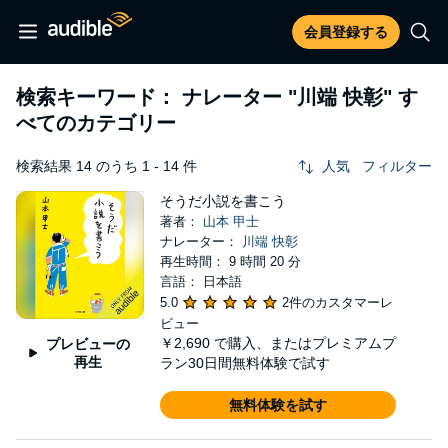
会員登録する
検索キーワード： ナレーター
"川端 快彰"
す
べてのカテゴリー
検索結果 14 のうち 1 - 14 件
人気
フィルター
そうだ小説を書こう
著者：
山本 甲士
ナレーター：
川端 快彰
再生時間： 9 時間 20 分
言語： 日本語
5.0
2件のカスタマーレ
ビュー
￥2,690
で購入、またはプレミアムプ
プレビューの
再生
ラン30日間無料体験で試す
無料体験を試す