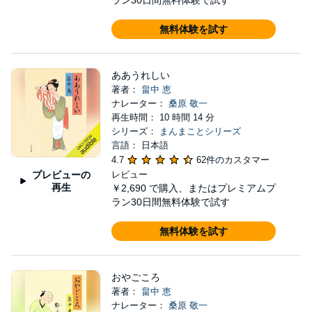
ラン30日間無料体験で試す
無料体験を試す
ああうれしい
著者：
畠中 恵
ナレーター：
桑原 敬一
再生時間： 10 時間 14 分
シリーズ：
まんまことシリーズ
言語： 日本語
4.7
62件のカスタマー
プレビューの
レビュー
再生
￥2,690
で購入、またはプレミアムプ
ラン30日間無料体験で試す
無料体験を試す
おやごころ
著者：
畠中 恵
ナレーター：
桑原 敬一