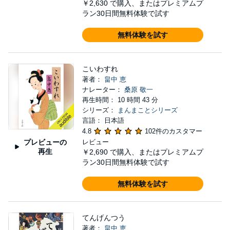
￥2,630
で購入、またはプレミアムプ
ラン30日間無料体験で試す
無料体験を試す
こいわすれ
著者：
畠中 恵
ナレーター：
桑原 敬一
再生時間： 10 時間 43 分
シリーズ：
まんまことシリーズ
言語： 日本語
4.8
102件のカスタマー
プレビューの
レビュー
再生
￥2,690
で購入、またはプレミアムプ
ラン30日間無料体験で試す
無料体験を試す
てんげんつう
著者：
畠中 恵