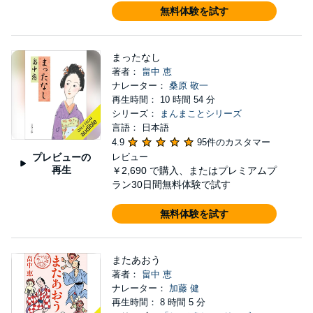
無料体験を試す
まったなし
著者：
畠中 恵
ナレーター：
桑原 敬一
再生時間： 10 時間 54 分
シリーズ：
まんまことシリーズ
言語： 日本語
4.9
95件のカスタマー
プレビューの
レビュー
再生
￥2,690
で購入、またはプレミアムプ
ラン30日間無料体験で試す
無料体験を試す
またあおう
著者：
畠中 恵
ナレーター：
加藤 健
再生時間： 8 時間 5 分