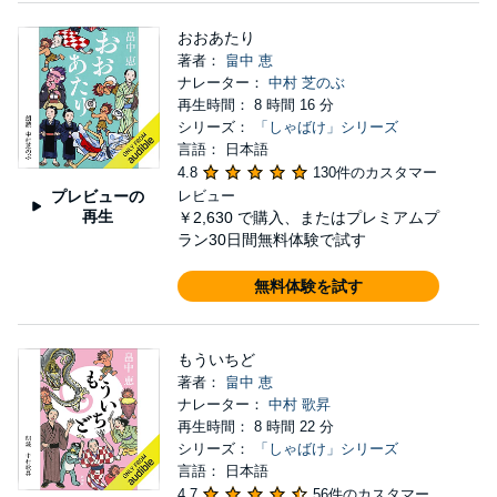
おおあたり
著者：
畠中 恵
ナレーター：
中村 芝のぶ
再生時間： 8 時間 16 分
シリーズ：
「しゃばけ」シリーズ
言語： 日本語
4.8
130件のカスタマー
プレビューの
レビュー
再生
￥2,630
で購入、またはプレミアムプ
ラン30日間無料体験で試す
無料体験を試す
もういちど
著者：
畠中 恵
ナレーター：
中村 歌昇
再生時間： 8 時間 22 分
シリーズ：
「しゃばけ」シリーズ
言語： 日本語
4.7
56件のカスタマー