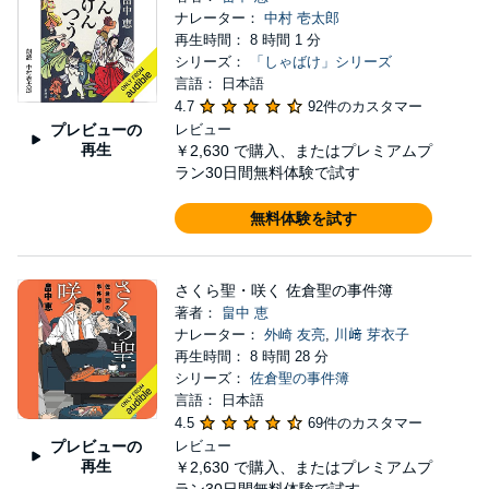
ナレーター：
中村 壱太郎
再生時間： 8 時間 1 分
シリーズ：
「しゃばけ」シリーズ
言語： 日本語
4.7
92件のカスタマー
プレビューの
レビュー
再生
￥2,630
で購入、またはプレミアムプ
ラン30日間無料体験で試す
無料体験を試す
さくら聖・咲く 佐倉聖の事件簿
著者：
畠中 恵
ナレーター：
外崎 友亮
,
川﨑 芽衣子
再生時間： 8 時間 28 分
シリーズ：
佐倉聖の事件簿
言語： 日本語
4.5
69件のカスタマー
プレビューの
レビュー
再生
￥2,630
で購入、またはプレミアムプ