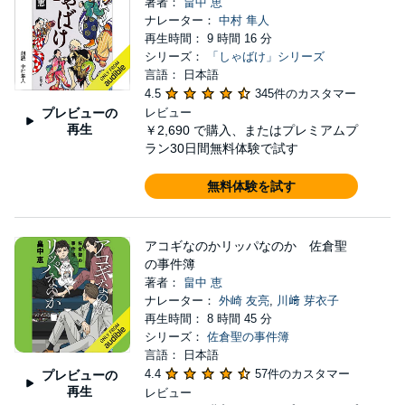
著者：
畠中 恵
ナレーター：
中村 隼人
再生時間： 9 時間 16 分
シリーズ：
「しゃばけ」シリーズ
言語： 日本語
4.5
345件のカスタマー
プレビューの
レビュー
再生
￥2,690
で購入、またはプレミアムプ
ラン30日間無料体験で試す
無料体験を試す
アコギなのかリッパなのか 佐倉聖
の事件簿
著者：
畠中 恵
ナレーター：
外崎 友亮
,
川﨑 芽衣子
再生時間： 8 時間 45 分
シリーズ：
佐倉聖の事件簿
言語： 日本語
4.4
57件のカスタマー
プレビューの
再生
レビュー