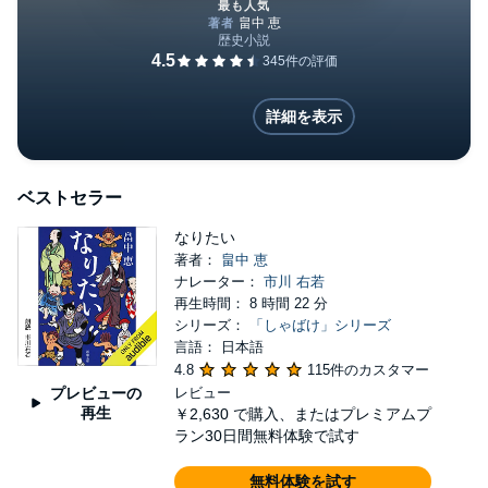
最も人気
しゃばけ
詳細を表示
ベストセラー
なりたい
著者：
畠中 恵
ナレーター：
市川 右若
再生時間： 8 時間 22 分
シリーズ：
「しゃばけ」シリーズ
言語： 日本語
4.8
115件のカスタマー
プレビューの
レビュー
再生
￥2,630
で購入、またはプレミアムプ
ラン30日間無料体験で試す
無料体験を試す