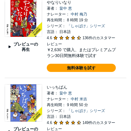
やなりいなり
著者：
畠中 恵
ナレーター：
中村 梅乃
再生時間： 8 時間 19 分
シリーズ：
「しゃばけ」シリーズ
言語： 日本語
4.6
136件のカスタマー
プレビューの
レビュー
再生
￥2,630
で購入、またはプレミアムプ
ラン30日間無料体験で試す
無料体験を試す
いっちばん
著者：
畠中 恵
ナレーター：
中村 米吉
再生時間： 9 時間 50 分
シリーズ：
「しゃばけ」シリーズ
言語： 日本語
4.6
149件のカスタマー
プレビューの
レビュー