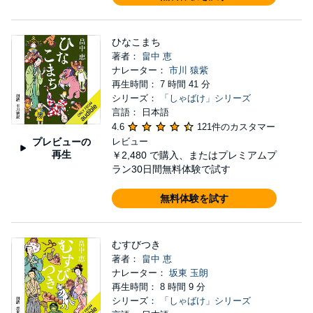
ひなこまち
著者：
畠中 恵
ナレーター：
市川 猿紫
再生時間： 7 時間 41 分
シリーズ：
「しゃばけ」シリーズ
言語： 日本語
4.6
121件のカスタマー
プレビューの
レビュー
再生
￥2,480
で購入、またはプレミアムプ
ラン30日間無料体験で試す
無料体験を試す
むすびつき
著者：
畠中 恵
ナレーター：
坂東 玉朗
再生時間： 8 時間 9 分
シリーズ：
「しゃばけ」シリーズ