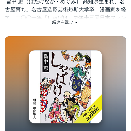
畠中 恵（はたけなか・めぐみ） 高知県生まれ、名
古屋育ち。名古屋造形芸術短期大学卒。漫画家を経
て、二〇〇一年『しゃばけ』で第十三回日本ファン
続きを読む
タジーノベル大賞優秀賞を受賞してデビュー。以
来、「しゃばけ」シリーズは大ベストセラーにな
り、一六年には第一回吉川英治文庫賞を受賞した。
他に、「まんまこと」シリーズ、「若様組」シリー
ズ、「明治・妖モダン」シリーズ、「つくもがみ」
シリーズ、『ちょちょら』『けさくしゃ』『うずら
大名』『まことの華姫』『とっても不幸な幸運』な
ど著書多数。